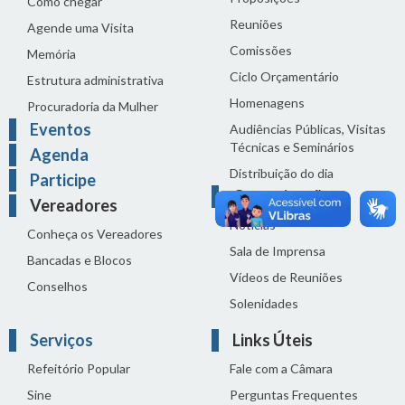
Como chegar
Reuniões
Agende uma Visita
Comissões
Memória
Ciclo Orçamentário
Estrutura administrativa
Homenagens
Procuradoria da Mulher
Eventos
Audiências Públicas, Visitas
Técnicas e Seminários
Agenda
Distribuição do dia
Participe
Comunicação
Vereadores
Notícias
Conheça os Vereadores
Sala de Imprensa
Bancadas e Blocos
Vídeos de Reuniões
Conselhos
Solenidades
Serviços
Links Úteis
Refeitório Popular
Fale com a Câmara
Sine
Perguntas Frequentes