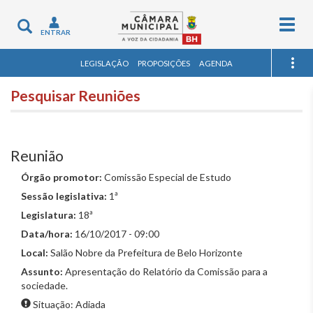
Togg
Toggle
ENTRAR
navig
navigation
LEGISLAÇÃO
PROPOSIÇÕES
AGENDA
Pesquisar Reuniões
Reunião
Órgão promotor:
Comissão Especial de Estudo
Sessão legislativa:
1ª
Legislatura:
18ª
Data/hora:
16/10/2017 - 09:00
Local:
Salão Nobre da Prefeitura de Belo Horizonte
Assunto:
Apresentação do Relatório da Comissão para a
sociedade.
Situação: Adiada