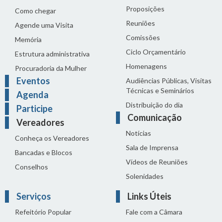
Proposições
Como chegar
Reuniões
Agende uma Visita
Comissões
Memória
Ciclo Orçamentário
Estrutura administrativa
Homenagens
Procuradoria da Mulher
Eventos
Audiências Públicas, Visitas
Técnicas e Seminários
Agenda
Distribuição do dia
Participe
Comunicação
Vereadores
Notícias
Conheça os Vereadores
Sala de Imprensa
Bancadas e Blocos
Vídeos de Reuniões
Conselhos
Solenidades
Serviços
Links Úteis
Refeitório Popular
Fale com a Câmara