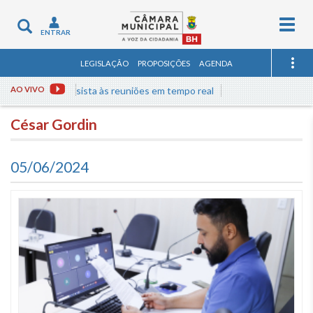
Togg
Toggle
ENTRAR
navig
navigation
LEGISLAÇÃO
PROPOSIÇÕES
AGENDA
Assista às reuniões em tempo real
AO VIVO
César Gordin
05/06/2024