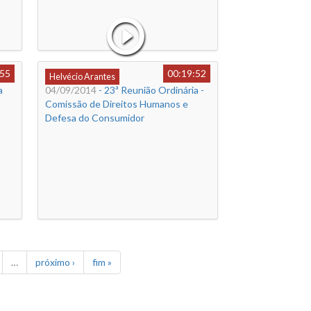
:55
00:19:52
Helvécio Arantes
a
04/09/2014
- 23ª Reunião Ordinária -
Comissão de Direitos Humanos e
Defesa do Consumidor
…
próximo ›
fim »