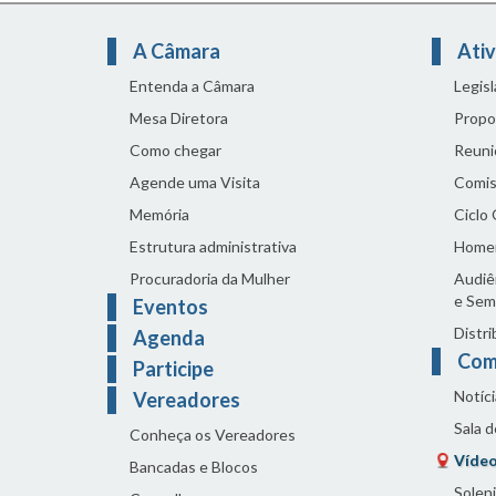
A Câmara
Ativ
Entenda a Câmara
Legis
Mesa Diretora
Propo
Como chegar
Reuni
Agende uma Visita
Comis
Memória
Ciclo
Estrutura administrativa
Home
Procuradoria da Mulher
Audiên
e Sem
Eventos
Distri
Agenda
Com
Participe
Notíci
Vereadores
Sala 
Conheça os Vereadores
Vídeo
Bancadas e Blocos
Solen