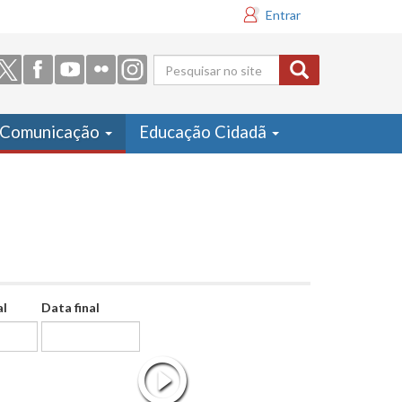
Entrar
Formulário
de busca
Comunicação
Educação Cidadã
al
Data final
Data