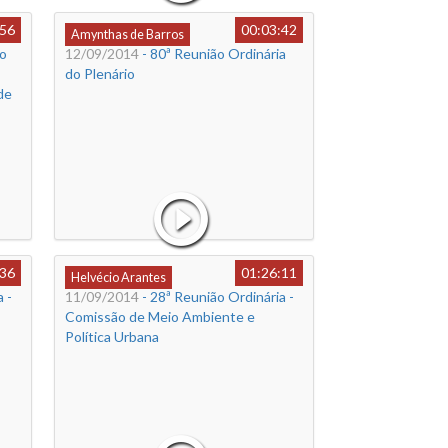
:56
00:03:42
Amynthas de Barros
ão
12/09/2014
- 80ª Reunião Ordinária
do Plenário
de
:36
01:26:11
Helvécio Arantes
 -
11/09/2014
- 28ª Reunião Ordinária -
Comissão de Meio Ambiente e
Política Urbana