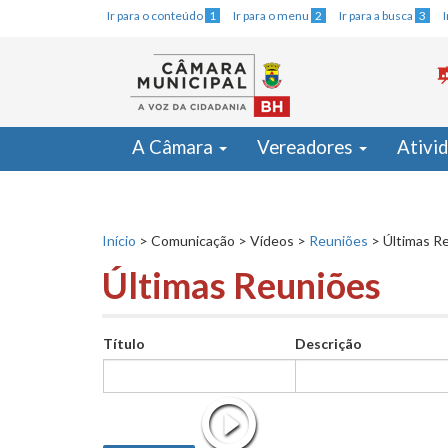
Ir para o conteúdo
1
Ir para o menu
2
Ir para a busca
3
A Câmara
Vereadores
Ativi
Início
>
Comunicação
>
Vídeos
>
Reuniões
>
Últimas R
Últimas Reuniões
Título
Descrição