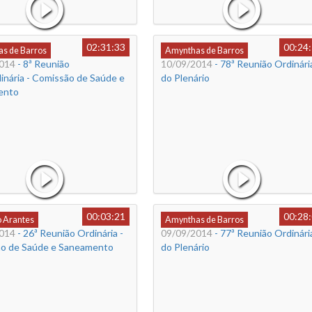
02:31:33
00:24
s de Barros
Amynthas de Barros
014
- 8ª Reunião
10/09/2014
- 78ª Reunião Ordinári
inária - Comissão de Saúde e
do Plenário
ento
00:03:21
00:28
o Arantes
Amynthas de Barros
014
- 26ª Reunião Ordinária -
09/09/2014
- 77ª Reunião Ordinári
o de Saúde e Saneamento
do Plenário