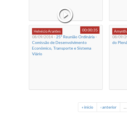
00:00:35
Helvécio Arantes
Amyntha
08/09/2014
- 25ª Reunião Ordinária -
08/09/2
Comissão de Desenvolvimento
do Plená
Econômico, Transporte e Sistema
Viário
« início
‹ anterior
…