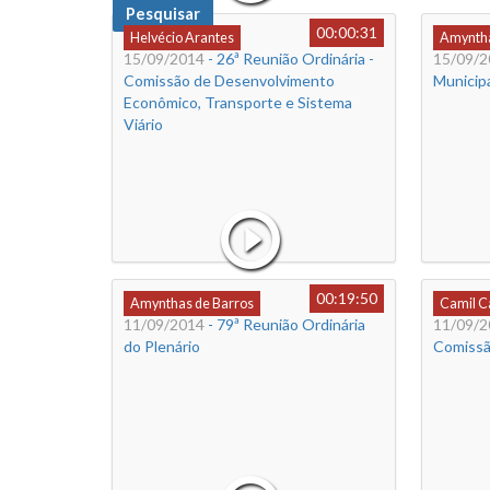
Pesquisar
00:00:31
Helvécio Arantes
Amyntha
15/09/2014
- 26ª Reunião Ordinária -
15/09/2
Comissão de Desenvolvimento
Municipa
Econômico, Transporte e Sistema
Viário
00:19:50
Amynthas de Barros
Camil 
11/09/2014
- 79ª Reunião Ordinária
11/09/2
do Plenário
Comissão