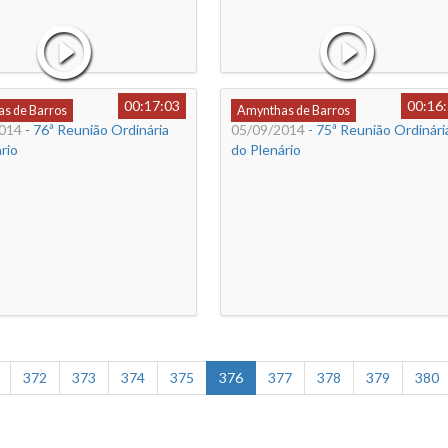
00:17:03
00:16
s de Barros
Amynthas de Barros
014
- 76ª Reunião Ordinária
05/09/2014
- 75ª Reunião Ordinári
rio
do Plenário
372
373
374
375
376
377
378
379
380