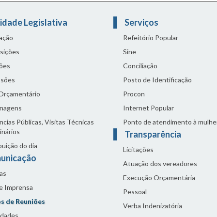
idade Legislativa
Serviços
lação
Refeitório Popular
sições
Sine
ões
Conciliação
sões
Posto de Identificação
 Orçamentário
Procon
nagens
Internet Popular
cias Públicas, Visitas Técnicas
Ponto de atendimento à mulhe
inários
Transparência
buição do dia
Licitações
unicação
Atuação dos vereadores
as
Execução Orçamentária
de Imprensa
Pessoal
s de Reuniões
Verba Indenizatória
idades