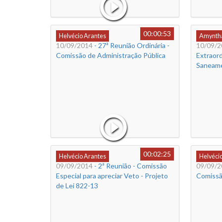
00:00:53
Helvécio Arantes
Amyntha
10/09/2014
- 27ª Reunião Ordinária -
10/09/2
Comissão de Administração Pública
Extraord
Saneam
00:02:25
Helvécio Arantes
Helvéci
09/09/2014
- 2ª Reunião - Comissão
09/09/2
Especial para apreciar Veto - Projeto
Comissã
de Lei 822-13