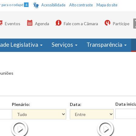
Ir para o rodapé
4
Acessibilidade
Alto contraste
Mapa do site
Eventos
Agenda
Fale com a Câmara
Participe
dade Legislativa
Serviços
Transparência
euniões
Data inici
Plenário:
Data:
Data
Data