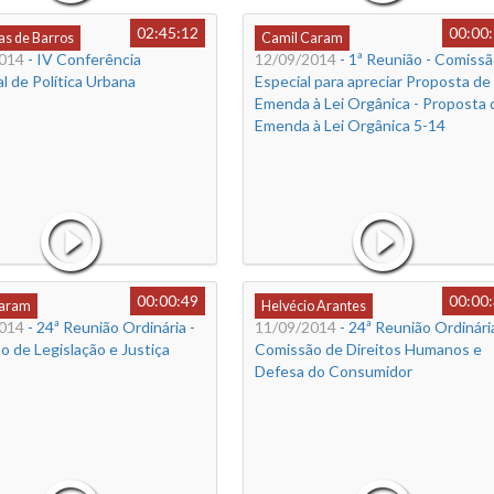
02:45:12
00:00
s de Barros
Camil Caram
014
- IV Conferência
12/09/2014
- 1ª Reunião - Comiss
l de Política Urbana
Especial para apreciar Proposta de
Emenda à Lei Orgânica - Proposta 
Emenda à Lei Orgânica 5-14
00:00:49
00:00
Caram
Helvécio Arantes
014
- 24ª Reunião Ordinária -
11/09/2014
- 24ª Reunião Ordinária
 de Legislação e Justiça
Comissão de Direitos Humanos e
Defesa do Consumidor