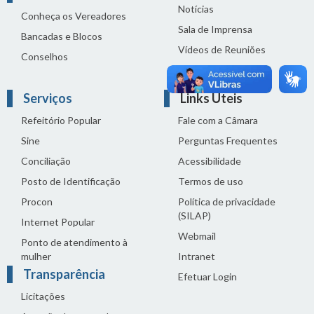
Notícias
Conheça os Vereadores
Sala de Imprensa
Bancadas e Blocos
Vídeos de Reuniões
Conselhos
Solenidades
Serviços
Links Úteis
Refeitório Popular
Fale com a Câmara
Sine
Perguntas Frequentes
Conciliação
Acessibilidade
Posto de Identificação
Termos de uso
Procon
Política de privacidade
(SILAP)
Internet Popular
Webmail
Ponto de atendimento à
mulher
Intranet
Transparência
Efetuar Login
Licitações