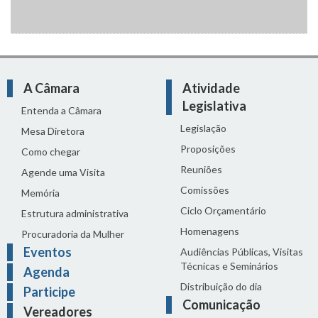
A Câmara
Atividade
Legislativa
Entenda a Câmara
Legislação
Mesa Diretora
Proposições
Como chegar
Reuniões
Agende uma Visita
Comissões
Memória
Ciclo Orçamentário
Estrutura administrativa
Homenagens
Procuradoria da Mulher
Eventos
Audiências Públicas, Visitas
Técnicas e Seminários
Agenda
Distribuição do dia
Participe
Comunicação
Vereadores