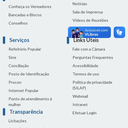
Notícias
Conheça os Vereadores
Sala de Imprensa
Bancadas e Blocos
Vídeos de Reuniões
Conselhos
Solenidades
Serviços
Links Úteis
Refeitório Popular
Fale com a Câmara
Sine
Perguntas Frequentes
Conciliação
Acessibilidade
Posto de Identificação
Termos de uso
Procon
Política de privacidade
(SILAP)
Internet Popular
Webmail
Ponto de atendimento à
mulher
Intranet
Transparência
Efetuar Login
Licitações