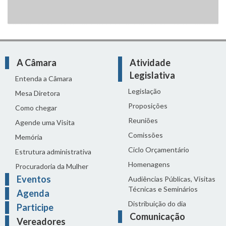
A Câmara
Atividade
Legislativa
Entenda a Câmara
Legislação
Mesa Diretora
Proposições
Como chegar
Reuniões
Agende uma Visita
Comissões
Memória
Ciclo Orçamentário
Estrutura administrativa
Homenagens
Procuradoria da Mulher
Eventos
Audiências Públicas, Visitas
Técnicas e Seminários
Agenda
Distribuição do dia
Participe
Comunicação
Vereadores