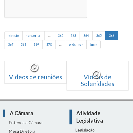
« início
‹ anterior
…
362
363
364
365
366
367
368
369
370
…
próximo ›
fim »
Vídeos de reuniões
Vídeos de
Solenidades
A Câmara
Atividade
Legislativa
Entenda a Câmara
Legislação
Mesa Diretora