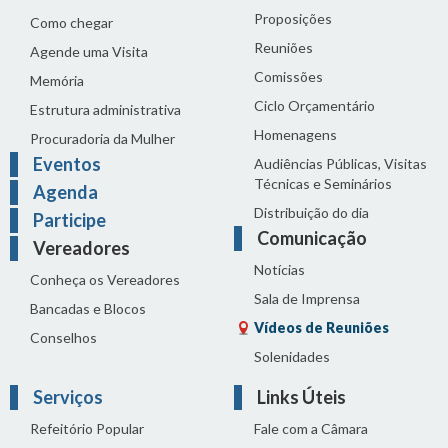
Proposições
Como chegar
Reuniões
Agende uma Visita
Comissões
Memória
Ciclo Orçamentário
Estrutura administrativa
Homenagens
Procuradoria da Mulher
Eventos
Audiências Públicas, Visitas
Técnicas e Seminários
Agenda
Distribuição do dia
Participe
Comunicação
Vereadores
Notícias
Conheça os Vereadores
Sala de Imprensa
Bancadas e Blocos
Vídeos de Reuniões
Conselhos
Solenidades
Serviços
Links Úteis
Refeitório Popular
Fale com a Câmara