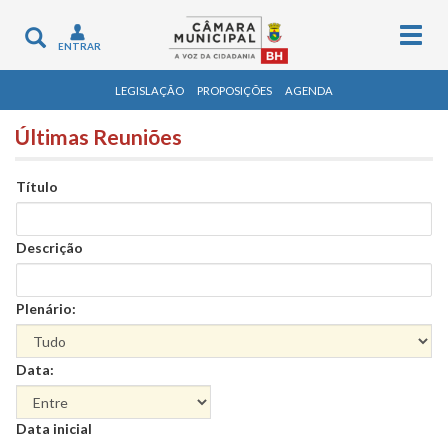
Togg
Toggle
ENTRAR
navig
navigation
LEGISLAÇÃO
PROPOSIÇÕES
AGENDA
Últimas Reuniões
Título
Descrição
Plenário:
Data:
Data
Data inicial