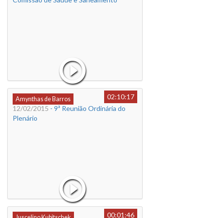
02:10:17
Amynthas de Barros
12/02/2015
- 9ª Reunião Ordinária do
Plenário
00:01:46
Juscelino Kubitschek