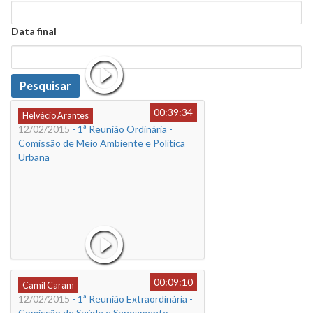
Data
Data final
Data
Pesquisar
00:39:34
Helvécio Arantes
12/02/2015
- 1ª Reunião Ordinária -
Comissão de Meio Ambiente e Política
Urbana
00:09:10
Camil Caram
12/02/2015
- 1ª Reunião Extraordinária -
Comissão de Saúde e Saneamento