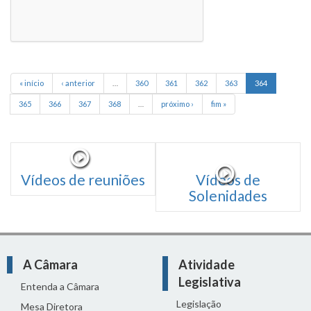
« início
‹ anterior
…
360
361
362
363
364
365
366
367
368
…
próximo ›
fim »
Vídeos de reuniões
Vídeos de
Solenidades
A Câmara
Atividade
Legislativa
Entenda a Câmara
Legislação
Mesa Diretora