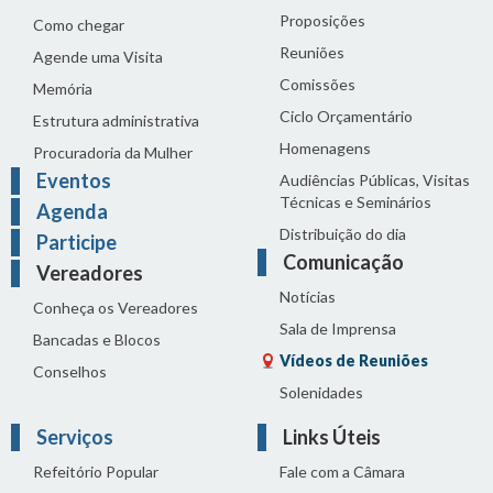
Proposições
Como chegar
Reuniões
Agende uma Visita
Comissões
Memória
Ciclo Orçamentário
Estrutura administrativa
Homenagens
Procuradoria da Mulher
Eventos
Audiências Públicas, Visitas
Técnicas e Seminários
Agenda
Distribuição do dia
Participe
Comunicação
Vereadores
Notícias
Conheça os Vereadores
Sala de Imprensa
Bancadas e Blocos
Vídeos de Reuniões
Conselhos
Solenidades
Serviços
Links Úteis
Refeitório Popular
Fale com a Câmara