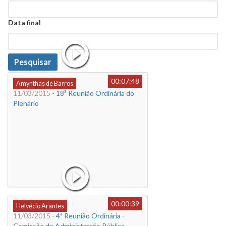
Data
Data final
Data
Pesquisar
00:07:48
Amynthas de Barros
11/03/2015
- 18ª Reunião Ordinária do
Plenário
00:00:39
Helvécio Arantes
11/03/2015
- 4ª Reunião Ordinária -
Comissão de Administração Pública