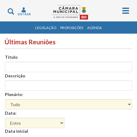
Togg
Toggle
ENTRAR
navig
navigation
LEGISLAÇÃO
PROPOSIÇÕES
AGENDA
Últimas Reuniões
Título
Descrição
Plenário:
Data:
Data
Data inicial