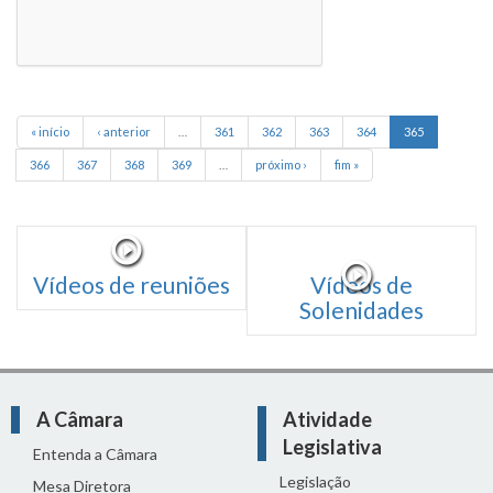
« início
‹ anterior
…
361
362
363
364
365
366
367
368
369
…
próximo ›
fim »
Vídeos de reuniões
Vídeos de
Solenidades
A Câmara
Atividade
Legislativa
Entenda a Câmara
Legislação
Mesa Diretora