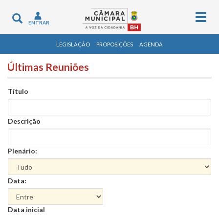
Togg
Toggle
ENTRAR
navig
navigation
LEGISLAÇÃO
PROPOSIÇÕES
AGENDA
Últimas Reuniões
Título
Descrição
Plenário:
Data:
Data
Data inicial