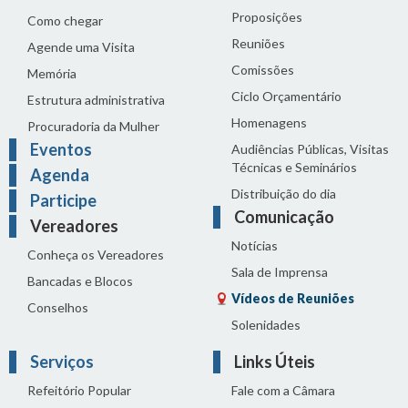
Proposições
Como chegar
Reuniões
Agende uma Visita
Comissões
Memória
Ciclo Orçamentário
Estrutura administrativa
Homenagens
Procuradoria da Mulher
Eventos
Audiências Públicas, Visitas
Técnicas e Seminários
Agenda
Distribuição do dia
Participe
Comunicação
Vereadores
Notícias
Conheça os Vereadores
Sala de Imprensa
Bancadas e Blocos
Vídeos de Reuniões
Conselhos
Solenidades
Serviços
Links Úteis
Refeitório Popular
Fale com a Câmara