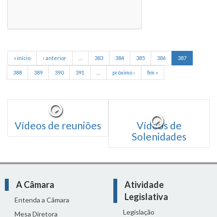
« início
‹ anterior
…
383
384
385
386
387
388
389
390
391
…
próximo ›
fim »
Vídeos de reuniões
Vídeos de
Solenidades
A Câmara
Atividade
Legislativa
Entenda a Câmara
Legislação
Mesa Diretora