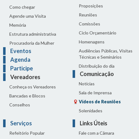
Proposições
Como chegar
Reuniões
Agende uma Visita
Comissões
Memória
Ciclo Orçamentário
Estrutura administrativa
Homenagens
Procuradoria da Mulher
Eventos
Audiências Públicas, Visitas
Técnicas e Seminários
Agenda
Distribuição do dia
Participe
Comunicação
Vereadores
Notícias
Conheça os Vereadores
Sala de Imprensa
Bancadas e Blocos
Vídeos de Reuniões
Conselhos
Solenidades
Serviços
Links Úteis
Refeitório Popular
Fale com a Câmara