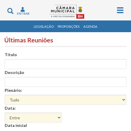
Togg
Toggle
ENTRAR
navig
navigation
LEGISLAÇÃO
PROPOSIÇÕES
AGENDA
Últimas Reuniões
Título
Descrição
Plenário:
Data:
Data
Data inicial