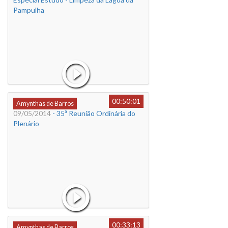
Pampulha
00:50:01
Amynthas de Barros
09/05/2014
- 35ª Reunião Ordinária do
Plenário
00:33:13
Amynthas de Barros