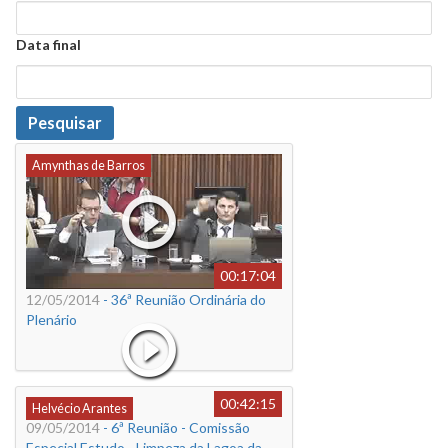
Data
Data final
Data
Pesquisar
Amynthas de Barros
00:17:04
12/05/2014
- 36ª Reunião Ordinária do
Plenário
00:42:15
Helvécio Arantes
09/05/2014
- 6ª Reunião - Comissão
Especial Estudo - Limpeza da Lagoa da