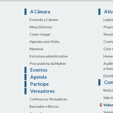
A Câmara
Ativ
Entenda a Câmara
Legis
Mesa Diretora
Propo
Como chegar
Reuni
Agende uma Visita
Comis
Memória
Ciclo
Estrutura administrativa
Home
Procuradoria da Mulher
Audiên
e Sem
Eventos
Distri
Agenda
Com
Participe
Notíci
Vereadores
Sala 
Conheça os Vereadores
Vídeo
Bancadas e Blocos
Solen