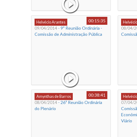
00:15:35
Helvécio Arantes
Helvéci
09/04/2014
- 9ª Reunião Ordinária -
08/04/2
Comissão de Administração Pública
Comissã
00:38:41
Amynthas de Barros
Helvéci
08/04/2014
- 26ª Reunião Ordinária
07/04/2
do Plenário
Comissã
Econômi
Viário