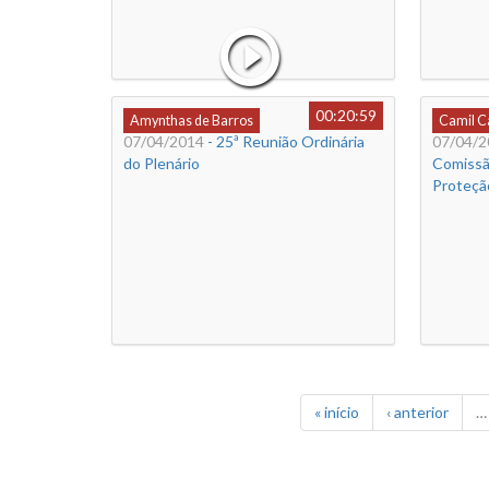
00:20:59
Amynthas de Barros
Camil 
07/04/2014
- 25ª Reunião Ordinária
07/04/2
do Plenário
Comissã
Proteçã
« início
‹ anterior
…