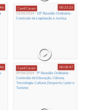
:46
00:23:23
Camil Caram
a
10/04/2014
- 10ª Reunião Ordinária -
Comissão de Legislação e Justiça
:46
00:18:47
Camil Caram
a
09/04/2014
- 9ª Reunião Ordinária -
Comissão de Educação, Ciência,
Tecnologia, Cultura, Desporto, Lazer e
Turismo