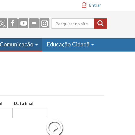
Entrar
Formulário
de busca
Comunicação
Educação Cidadã
al
Data final
Data