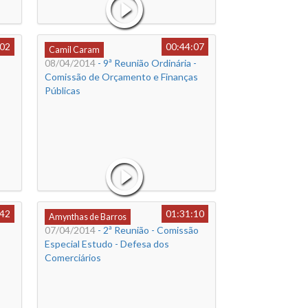
:02
00:44:07
Camil Caram
08/04/2014
- 9ª Reunião Ordinária -
Comissão de Orçamento e Finanças
Públicas
:42
01:31:10
Amynthas de Barros
07/04/2014
- 2ª Reunião - Comissão
Especial Estudo - Defesa dos
Comerciários