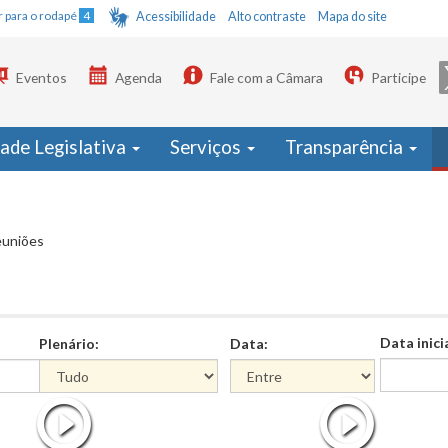
Ir para o rodapé
4
Acessibilidade
Alto contraste
Mapa do site
Eventos
Agenda
Fale com a Câmara
Participe
dade Legislativa
Serviços
Transparência
euniões
Data inici
Plenário:
Data:
Data
Data