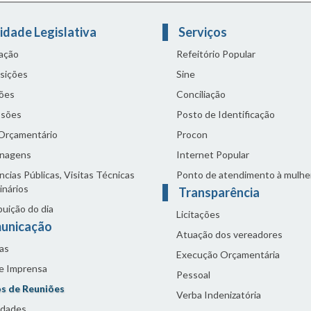
idade Legislativa
Serviços
lação
Refeitório Popular
sições
Sine
ões
Conciliação
sões
Posto de Identificação
 Orçamentário
Procon
nagens
Internet Popular
cias Públicas, Visitas Técnicas
Ponto de atendimento à mulhe
inários
Transparência
buição do dia
Licitações
unicação
Atuação dos vereadores
as
Execução Orçamentária
de Imprensa
Pessoal
s de Reuniões
Verba Indenizatória
idades