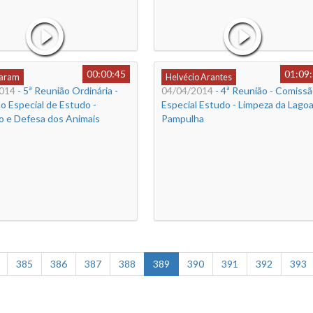
00:00:45
01:09
Caram
Helvécio Arantes
014
- 5ª Reunião Ordinária -
04/04/2014
- 4ª Reunião - Comiss
o Especial de Estudo -
Especial Estudo - Limpeza da Lagoa
o e Defesa dos Animais
Pampulha
385
386
387
388
389
390
391
392
393