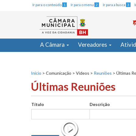
Ir para o conteúdo
1
Ir para o menu
2
Ir para a busca
3
A Câmara
Vereadores
Ativi
Início
>
Comunicação
>
Vídeos
>
Reuniões
>
Últimas R
Últimas Reuniões
Título
Descrição