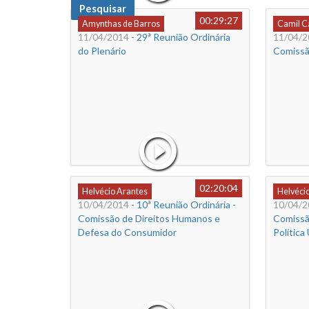
Pesquisar
00:29:27
Amynthas de Barros
Camil 
11/04/2014
- 29ª Reunião Ordinária
11/04/2
do Plenário
Comissã
02:20:04
Helvécio Arantes
Helvéci
10/04/2014
- 10ª Reunião Ordinária -
10/04/2
Comissão de Direitos Humanos e
Comissã
Defesa do Consumidor
Política