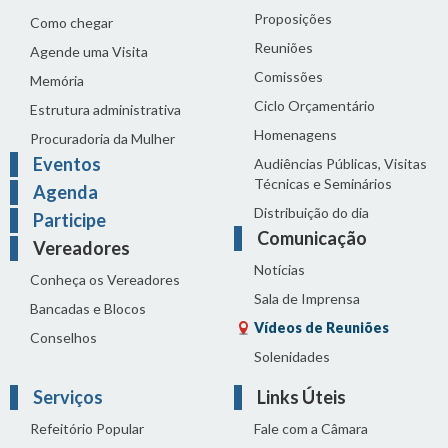
Proposições
Como chegar
Reuniões
Agende uma Visita
Comissões
Memória
Ciclo Orçamentário
Estrutura administrativa
Homenagens
Procuradoria da Mulher
Eventos
Audiências Públicas, Visitas
Técnicas e Seminários
Agenda
Distribuição do dia
Participe
Comunicação
Vereadores
Notícias
Conheça os Vereadores
Sala de Imprensa
Bancadas e Blocos
Vídeos de Reuniões
Conselhos
Solenidades
Serviços
Links Úteis
Refeitório Popular
Fale com a Câmara