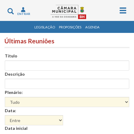
Togg
Toggle
ENTRAR
navig
navigation
LEGISLAÇÃO
PROPOSIÇÕES
AGENDA
Últimas Reuniões
Título
Descrição
Plenário:
Data:
Data
Data inicial