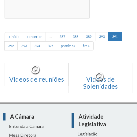
« início
‹ anterior
…
387
388
389
390
391
392
393
394
395
próximo ›
fim »
Vídeos de reuniões
Vídeos de
Solenidades
A Câmara
Atividade
Legislativa
Entenda a Câmara
Legislação
Mesa Diretora