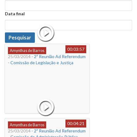
Data
Data final
Data
Pesquisar
00:03:57
Amynthas de Barros
25/03/2014
- 2ª Reunião Ad Referendum
- Comissão de Legislação e Justiça
00:04:21
Amynthas de Barros
25/03/2014
- 2ª Reunião Ad Referendum
- Comissão de Administração Pública