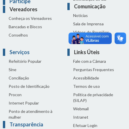
Participe
Comunicação
Vereadores
Notícias
Conheça os Vereadores
Sala de Imprensa
Bancadas e Blocos
Vídeos de Reuniões
Conselhos
Solenidades
Serviços
Links Úteis
Refeitório Popular
Fale com a Câmara
Sine
Perguntas Frequentes
Conciliação
Acessibilidade
Posto de Identificação
Termos de uso
Procon
Política de privacidade
(SILAP)
Internet Popular
Webmail
Ponto de atendimento à
mulher
Intranet
Transparência
Efetuar Login