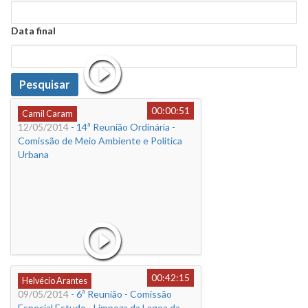
Data
Data final
Data
Pesquisar
00:00:51
Camil Caram
12/05/2014
- 14ª Reunião Ordinária -
Comissão de Meio Ambiente e Política
Urbana
00:42:15
Helvécio Arantes
09/05/2014
- 6ª Reunião - Comissão
Especial Estudo - Limpeza da Lagoa da