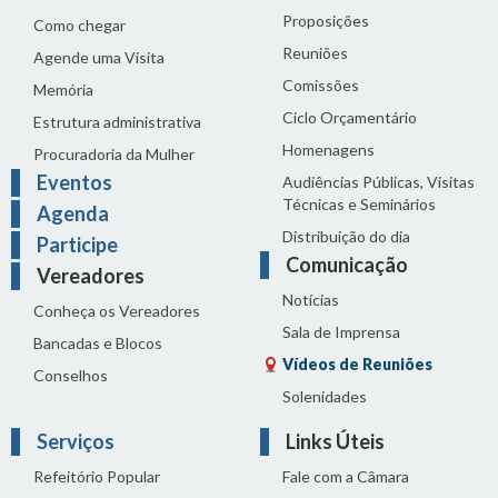
Proposições
Como chegar
Reuniões
Agende uma Visita
Comissões
Memória
Ciclo Orçamentário
Estrutura administrativa
Homenagens
Procuradoria da Mulher
Eventos
Audiências Públicas, Visitas
Técnicas e Seminários
Agenda
Distribuição do dia
Participe
Comunicação
Vereadores
Notícias
Conheça os Vereadores
Sala de Imprensa
Bancadas e Blocos
Vídeos de Reuniões
Conselhos
Solenidades
Serviços
Links Úteis
Refeitório Popular
Fale com a Câmara