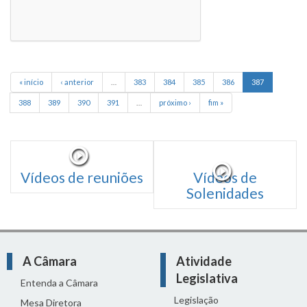
« início
‹ anterior
…
383
384
385
386
387
388
389
390
391
…
próximo ›
fim »
Vídeos de reuniões
Vídeos de
Solenidades
A Câmara
Atividade
Legislativa
Entenda a Câmara
Legislação
Mesa Diretora