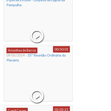
Pampulha
00:50:01
Amynthas de Barros
09/05/2014
- 35ª Reunião Ordinária do
Plenário
02:03:21
Camil Caram