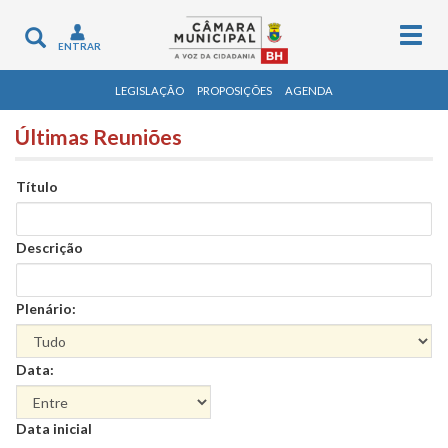
Togg
Toggle
ENTRAR
navig
navigation
LEGISLAÇÃO
PROPOSIÇÕES
AGENDA
Últimas Reuniões
Título
Descrição
Plenário:
Data:
Data
Data inicial