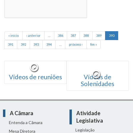
« início
‹ anterior
…
386
387
388
389
390
391
392
393
394
…
próximo ›
fim »
Vídeos de reuniões
Vídeos de
Solenidades
A Câmara
Atividade
Legislativa
Entenda a Câmara
Legislação
Mesa Diretora