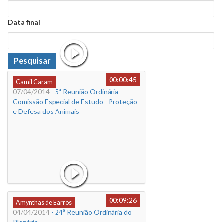
Data
Data final
Data
Pesquisar
00:00:45
Camil Caram
07/04/2014
- 5ª Reunião Ordinária -
Comissão Especial de Estudo - Proteção
e Defesa dos Animais
00:09:26
Amynthas de Barros
04/04/2014
- 24ª Reunião Ordinária do
Plenário