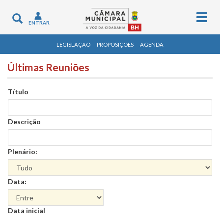
Togg
Toggle
ENTRAR
navig
navigation
LEGISLAÇÃO
PROPOSIÇÕES
AGENDA
Últimas Reuniões
Título
Descrição
Plenário:
Data:
Data
Data inicial