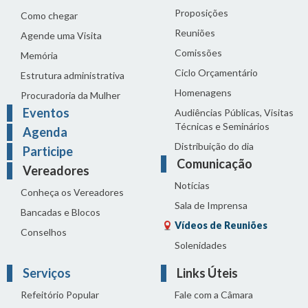
Proposições
Como chegar
Reuniões
Agende uma Visita
Comissões
Memória
Ciclo Orçamentário
Estrutura administrativa
Homenagens
Procuradoria da Mulher
Eventos
Audiências Públicas, Visitas
Técnicas e Seminários
Agenda
Distribuição do dia
Participe
Comunicação
Vereadores
Notícias
Conheça os Vereadores
Sala de Imprensa
Bancadas e Blocos
Vídeos de Reuniões
Conselhos
Solenidades
Serviços
Links Úteis
Refeitório Popular
Fale com a Câmara