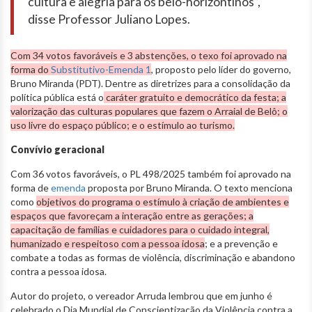
cultura e alegria para os belo-horizontinos”,
disse Professor Juliano Lopes.
Com 34 votos favoráveis e 3 abstenções, o texo foi aprovado na
forma do
Substitutivo-Emenda 1
, proposto pelo líder do governo,
Bruno Miranda (PDT). Dentre as diretrizes para a consolidação da
política pública está o
caráter gratuito e democrático da festa; a
valorização das culturas populares que fazem o Arraial de Belô; o
uso livre do espaço público; e o estímulo ao turismo.
Convívio geracional
Com 36 votos favoráveis, o PL 498/2025 também foi aprovado na
forma de
emenda
proposta por Bruno Miranda. O texto menciona
como
objetivos do programa o estímulo à criação de ambientes e
espaços que favoreçam a interação entre as gerações; a
capacitação de famílias e cuidadores para o cuidado integral,
humanizado e respeitoso com a pessoa idosa
; e a prevenção e
combate a todas as formas de violência, discriminação e abandono
contra a pessoa idosa.
Autor do projeto, o vereador Arruda lembrou que em junho é
celebrado o Dia Mundial de Conscientização da Violência contra a