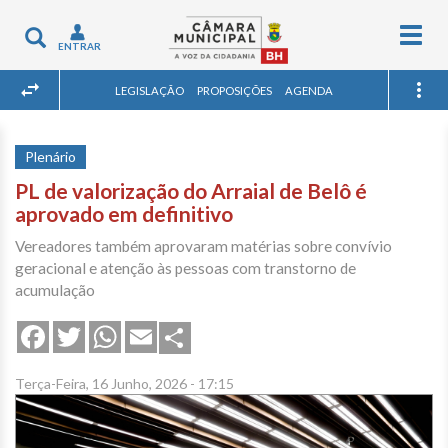
Togg
Toggle
ENTRAR
navig
navigation
LEGISLAÇÃO
PROPOSIÇÕES
AGENDA
Plenário
PL de valorização do Arraial de Belô é
aprovado em definitivo
Vereadores também aprovaram matérias sobre convívio
geracional e atenção às pessoas com transtorno de
acumulação
Share
Facebook
Twitter
WhatsApp
Email
Terça-Feira, 16 Junho, 2026 - 17:15