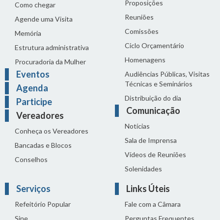
Proposições
Como chegar
Reuniões
Agende uma Visita
Comissões
Memória
Ciclo Orçamentário
Estrutura administrativa
Homenagens
Procuradoria da Mulher
Eventos
Audiências Públicas, Visitas
Técnicas e Seminários
Agenda
Distribuição do dia
Participe
Comunicação
Vereadores
Notícias
Conheça os Vereadores
Sala de Imprensa
Bancadas e Blocos
Vídeos de Reuniões
Conselhos
Solenidades
Serviços
Links Úteis
Refeitório Popular
Fale com a Câmara
Sine
Perguntas Frequentes