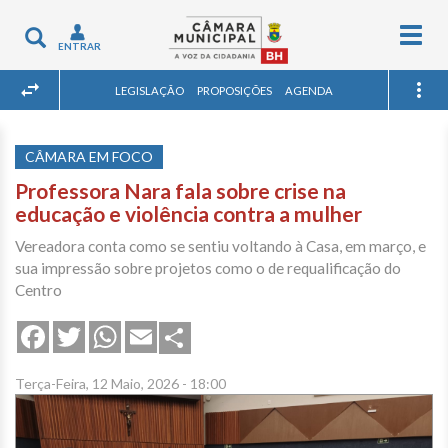
Togg
Toggle
ENTRAR
navig
navigation
LEGISLAÇÃO
PROPOSIÇÕES
AGENDA
CÂMARA EM FOCO
Professora Nara fala sobre crise na
educação e violência contra a mulher
Vereadora conta como se sentiu voltando à Casa, em março, e
sua impressão sobre projetos como o de requalificação do
Centro
Share
Facebook
Twitter
WhatsApp
Email
Terça-Feira, 12 Maio, 2026 - 18:00