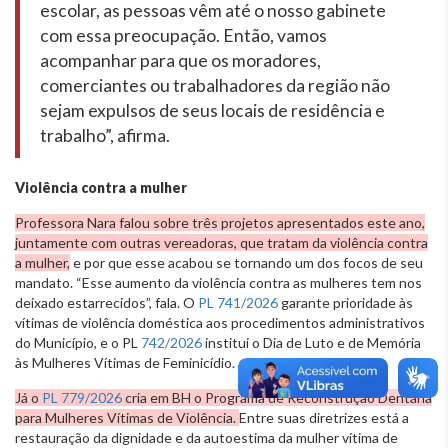
escolar, as pessoas vêm até o nosso gabinete
com essa preocupação. Então, vamos
acompanhar para que os moradores,
comerciantes ou trabalhadores da região não
sejam expulsos de seus locais de residência e
trabalho”, afirma.
Violência contra a mulher
Professora Nara falou sobre três projetos apresentados este ano,
juntamente com outras vereadoras, que tratam da violência contra
a mulher,
e por que esse acabou se tornando um dos focos de seu
mandato. “Esse aumento da violência contra as mulheres tem nos
deixado estarrecidos”, fala. O
PL 741/2026
garante prioridade às
vítimas de violência doméstica aos procedimentos administrativos
do Município, e o PL
742/2026
institui o Dia de Luto e de Memória
às Mulheres Vítimas de Feminicídio.
Já o
PL 779/2026
cria em BH o Programa de Reconstrução Dentária
para Mulheres Vítimas de Violência.
Entre suas diretrizes está a
restauração da dignidade e da autoestima da mulher vítima de