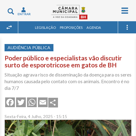
Togg
Toggle
ENTRAR
navig
navigation
LEGISLAÇÃO
PROPOSIÇÕES
AGENDA
AUDIÊNCIA PÚBLICA
Poder público e especialistas vão discutir
surto de esporotricose em gatos de BH
Situação agrava risco de disseminação da doença para os seres
humanos causada pelo contato com os animais. Encontro é no
dia 7/7
Share
Facebook
Twitter
WhatsApp
Email
Sexta-Feira, 4 Julho, 2025 - 15:15