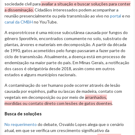
sociedade civil para
avaliar a situação e buscar soluções para conter
a disseminação.
Cidadãos interessados podem acompanhar a
reunião presencialmente ou pela transmissão ao vivo no
portal
e no
canal da CMBH
no YouTube.
A esporotricose é uma micose subcutânea causada por fungos do
gênero
Sporothrix
, encontrados comumente no solo, substrato de
plantas, árvores e materiais em decomposição. A partir da década
de 1990, gatos acometidos pelo fungo passaram a fazer parte do
ciclo de transmissão. Atualmente, a doença está em processo de
endemização na maior parte do país. Em Minas Gerais, a notificação
dos casos é obrigatória desde 2018, assim como em outros
estados e alguns municípios nacionais.
A contaminação do ser humano pode ocorrer através de lesão
causada por espinhos, palha ou lascas de madeira, contato com
vegetais em decomposição ou por meio de
arranhados,
mordidas ou contato direto com lesões de gatos doentes
.
Busca de soluções
No requerimento
do debate, Osvaldo Lopes alega que o cenário
atual, em que se verifica um crescimento significativo da