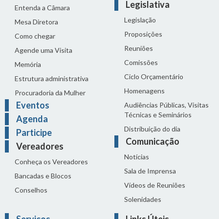
Legislativa
Entenda a Câmara
Legislação
Mesa Diretora
Proposições
Como chegar
Reuniões
Agende uma Visita
Comissões
Memória
Ciclo Orçamentário
Estrutura administrativa
Homenagens
Procuradoria da Mulher
Eventos
Audiências Públicas, Visitas
Técnicas e Seminários
Agenda
Distribuição do dia
Participe
Comunicação
Vereadores
Notícias
Conheça os Vereadores
Sala de Imprensa
Bancadas e Blocos
Vídeos de Reuniões
Conselhos
Solenidades
Serviços
Links Úteis