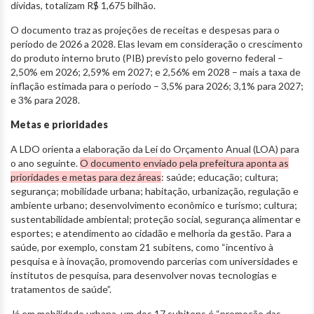
dívidas, totalizam R$ 1,675 bilhão.
O documento traz as projeções de receitas e despesas para o
período de 2026 a 2028. Elas levam em consideração o crescimento
do produto interno bruto (PIB) previsto pelo governo federal –
2,50% em 2026; 2,59% em 2027; e 2,56% em 2028 – mais a taxa de
inflação estimada para o período – 3,5% para 2026; 3,1% para 2027;
e 3% para 2028.
Metas e prioridades
A LDO orienta a elaboração da Lei do Orçamento Anual (LOA) para
o ano seguinte.
O documento enviado pela prefeitura aponta as
prioridades e metas para dez áreas
: saúde; educação; cultura;
segurança; mobilidade urbana; habitação, urbanização, regulação e
ambiente urbano; desenvolvimento econômico e turismo; cultura;
sustentabilidade ambiental; proteção social, segurança alimentar e
esportes; e atendimento ao cidadão e melhoria da gestão. Para a
saúde, por exemplo, constam 21 subitens, como “incentivo à
pesquisa e à inovação, promovendo parcerias com universidades e
institutos de pesquisa, para desenvolver novas tecnologias e
tratamentos de saúde”.
Já em mobilidade urbana, um dos 17 subitens é “promoção das