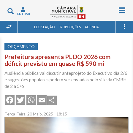
Togg
Toggle
ENTRAR
navig
navigation
LEGISLAÇÃO
PROPOSIÇÕES
AGENDA
ORÇAMENTO
Prefeitura apresenta PLDO 2026 com
déficit previsto em quase R$ 590 mi
Audiência pública vai discutir anteprojeto do Executivo dia 2/6
e sugestões populares podem ser enviadas pelo site da CMBH
de 2 a 5/6
Share
Facebook
Twitter
WhatsApp
Email
Terça-Feira, 20 Maio, 2025 - 18:15