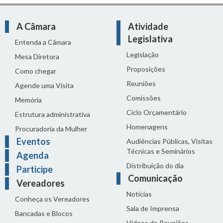
A Câmara
Atividade
Legislativa
Entenda a Câmara
Legislação
Mesa Diretora
Proposições
Como chegar
Reuniões
Agende uma Visita
Comissões
Memória
Ciclo Orçamentário
Estrutura administrativa
Homenagens
Procuradoria da Mulher
Eventos
Audiências Públicas, Visitas
Técnicas e Seminários
Agenda
Distribuição do dia
Participe
Comunicação
Vereadores
Notícias
Conheça os Vereadores
Sala de Imprensa
Bancadas e Blocos
Vídeos de Reuniões