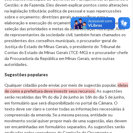
Gestão; e de Fazenda. Eles devem explicar pontos como alterações
na legislação tributária; política de pessoal e suas repercussões
sobre o orçamento; diretrizes gerais e específicas para a
elaboração e execução do orçamento; e critérios utilizados para
seleção das prioridades e metas da administração municipal. Além
de representantes da sociedade civil, também foram chamados os
presidentes dos conselhos municipais, o procurador-geral de
Justiça do Estado de Minas Gerais, o presidente do Tribunal de
Contas do Estado de Minas Gerais (TCE-MG) e o procurador-chefe
da Procuradoria da República em Minas Gerais, entre outras
autoridades.
Sugestões populares
Qualquer cidadão pode enviar, por meio de sugestão popular,
ideias
de como a prefeitura deve investir seus recursos.
As sugestões
serão recebidas das 9h do dia 2 de junho às 16h do dia 5 de junho,
em formulário que será disponibilizado no portal da Câmara. O
texto deve ser claro e conter todas as informações necessárias à
compreensão da emenda. Se a mesma pessoa, entidade ou
movimento social quiser propor mais de uma sugestão, elas devem
ser encaminhadas em formulários separados. As sugestões serão
analisadas pelos vereadores da Comissão de Orçamento e