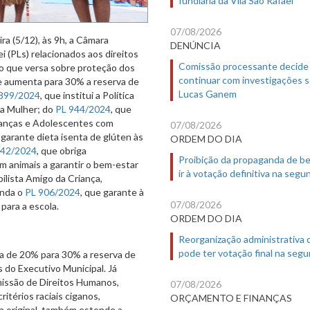
07/08/2026
ra (5/12), às 9h, a Câmara
DENÚNCIA
ei (PLs) relacionados aos direitos
Comissão processante decide
ão que versa sobre proteção dos
continuar com investigações 
e aumenta para 30% a reserva de
Lucas Ganem
899/2024
, que institui a Política
 a Mulher; do
PL 944/2024
, que
rianças e Adolescentes com
07/08/2026
 garante dieta isenta de glúten às
ORDEM DO DIA
942/2024
, que obriga
Proibição da propaganda de b
m animais a garantir o bem-estar
ir à votação definitiva na segu
bilista Amigo da Criança,
inda o
PL 906/2024
, que garante à
07/08/2026
 para a escola.
ORDEM DO DIA
Reorganização administrativa
pode ter votação final na segu
a de 20% para 30% a reserva de
s do Executivo Municipal. Já
issão de Direitos Humanos,
07/08/2026
itérios raciais ciganos,
ORÇAMENTO E FINANÇAS
ta original, também estende a