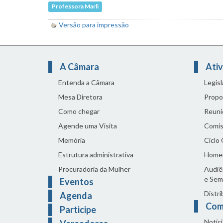
Professora Marli
Versão para impressão
A Câmara
Ativ
Entenda a Câmara
Legis
Mesa Diretora
Propo
Como chegar
Reuni
Agende uma Visita
Comis
Memória
Ciclo
Estrutura administrativa
Home
Procuradoria da Mulher
Audiên
e Sem
Eventos
Distri
Agenda
Com
Participe
Notíci