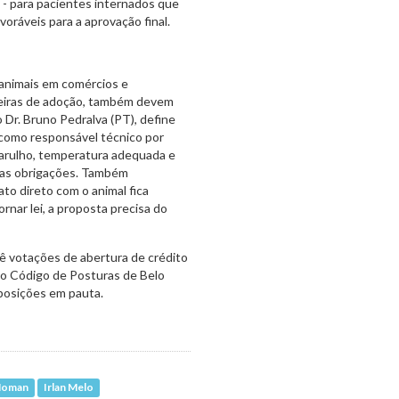
o - para pacientes internados que
oráveis para a aprovação final.
 animais em comércios e
 feiras de adoção, também devem
o Dr. Bruno Pedralva (PT), define
 como responsável técnico por
arulho, temperatura adequada e
tras obrigações. Também
to direto com o animal fica
rnar lei, a proposta precisa do
vê votações de abertura de crédito
no Código de Posturas de Belo
posições em pauta.
Noman
Irlan Melo