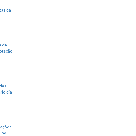
tas da
a de
votação
ades
rio dia
mações
s no