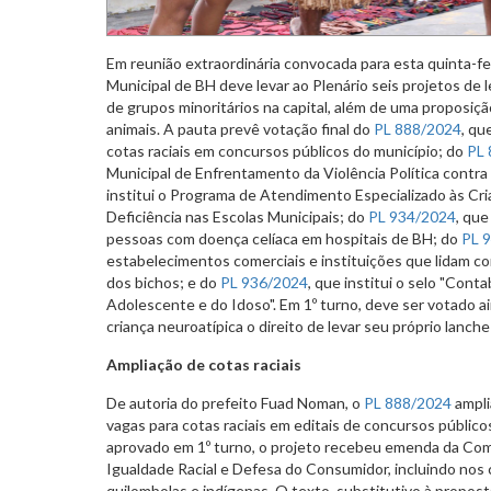
Em reunião extraordinária convocada para esta quinta-fei
Municipal de BH deve levar ao Plenário seis projetos de l
de grupos minoritários na capital, além de uma proposiç
animais. A pauta prevê votação final do
PL 888/2024
, qu
cotas raciais em concursos públicos do município; do
PL 
Municipal de Enfrentamento da Violência Política contra
institui o Programa de Atendimento Especializado às C
Deficiência nas Escolas Municipais; do
PL 934/2024
, que
pessoas com doença celíaca em hospitais de BH; do
PL 
estabelecimentos comerciais e instituições que lidam co
dos bichos; e do
PL 936/2024
, que institui o selo "Conta
Adolescente e do Idoso". Em 1º turno, deve ser votado a
criança neuroatípica o direito de levar seu próprio lanche
Ampliação de cotas raciais
De autoria do prefeito Fuad Noman, o
PL 888/2024
ampli
vagas para cotas raciais em editais de concursos público
aprovado em 1º turno, o projeto recebeu emenda da Com
Igualdade Racial e Defesa do Consumidor, incluindo nos cr
quilombolas e indígenas. O texto, substitutivo à propos