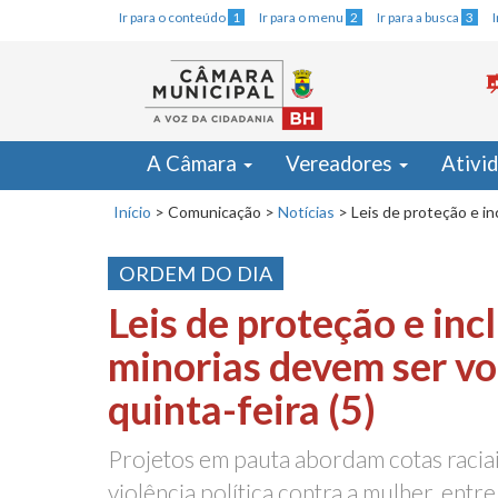
Ir para o conteúdo
1
Ir para o menu
2
Ir para a busca
3
A Câmara
Vereadores
Ativi
Início
>
Comunicação
>
Notícias
>
Leis de proteção e in
ORDEM DO DIA
Leis de proteção e inc
minorias devem ser vo
quinta-feira (5)
Projetos em pauta abordam cotas raciai
violência política contra a mulher, entr