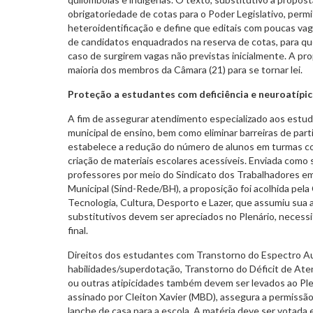
obrigatoriedade de cotas para o Poder Legislativo, permi
heteroidentificação e define que editais com poucas vag
de candidatos enquadrados na reserva de cotas, para qu
caso de surgirem vagas não previstas inicialmente. A pr
maioria dos membros da Câmara (21) para se tornar lei.
Proteção a estudantes com deficiência e neuroatípi
A fim de assegurar atendimento especializado aos estud
municipal de ensino, bem como eliminar barreiras de part
estabelece a redução do número de alunos em turmas com
criação de materiais escolares acessíveis. Enviada como
professores por meio do Sindicato dos Trabalhadores e
Municipal (Sind-Rede/BH), a proposição foi acolhida pel
Tecnologia, Cultura, Desporto e Lazer, que assumiu sua a
substitutivos devem ser apreciados no Plenário, necess
final.
Direitos dos estudantes com Transtorno do Espectro Aut
habilidades/superdotação, Transtorno do Déficit de At
ou outras atipicidades também devem ser levados ao Pl
assinado por Cleiton Xavier (MBD), assegura a permissã
lanche de casa para a escola. A matéria deve ser votada e