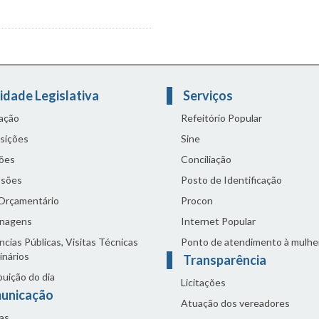
idade Legislativa
Serviços
lação
Refeitório Popular
sições
Sine
ões
Conciliação
sões
Posto de Identificação
 Orçamentário
Procon
nagens
Internet Popular
cias Públicas, Visitas Técnicas
Ponto de atendimento à mulhe
inários
Transparência
buição do dia
Licitações
unicação
Atuação dos vereadores
as