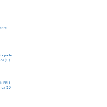
sobre
ets pode
nda (10)
 da PBH
nda (10)