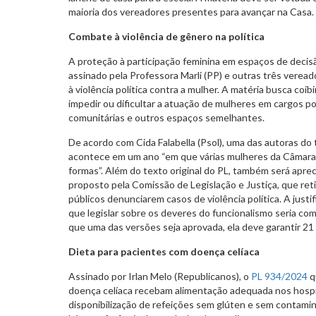
maioria dos vereadores presentes para avançar na Casa.
Combate à violência de gênero na política
A proteção à participação feminina em espaços de deci
assinado pela Professora Marli (PP) e outras três veread
à violência política contra a mulher. A matéria busca coi
impedir ou dificultar a atuação de mulheres em cargos pol
comunitárias e outros espaços semelhantes.
De acordo com Cida Falabella (Psol), uma das autoras do
acontece em um ano “em que várias mulheres da Câmara
formas”. Além do texto original do PL, também será aprec
proposto pela Comissão de Legislação e Justiça, que reti
públicos denunciarem casos de violência política. A justif
que legislar sobre os deveres do funcionalismo seria com
que uma das versões seja aprovada, ela deve garantir 21
Dieta para pacientes com doença celíaca
Assinado por Irlan Melo (Republicanos), o
PL 934/2024
q
doença celíaca recebam alimentação adequada nos hospit
disponibilização de refeições sem glúten e sem contami