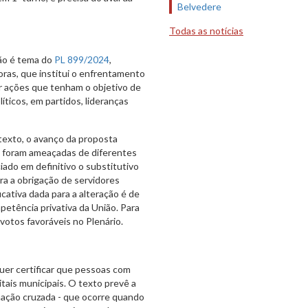
Belvedere
Todas as notícias
são é tema do
PL 899/2024
,
oras, que institui o enfrentamento
bir ações que tenham o objetivo de
íticos, em partidos, lideranças
 texto, o avanço da proposta
 foram ameaçadas de diferentes
iado em definitivo o substitutivo
ra a obrigação de servidores
icativa dada para a alteração é de
petência privativa da União. Para
 votos favoráveis no Plenário.
uer certificar que pessoas com
ais municipais. O texto prevê a
nação cruzada - que ocorre quando