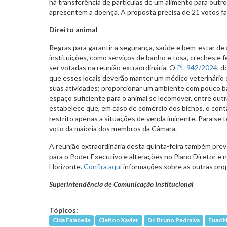
há transferência de partículas de um alimento para outr
apresentem a doença. A proposta precisa de 21 votos fav
Direito animal
Regras para garantir a segurança, saúde e bem-estar de
instituições, como serviços de banho e tosa, creches e
ser votadas na reunião extraordinária. O
PL 942/2024
, d
que esses locais deverão manter um médico veterinário
suas atividades; proporcionar um ambiente com pouco b
espaço suficiente para o animal se locomover, entre ou
estabelece que, em caso de comércio dos bichos, o conta
restrito apenas a situações de venda iminente. Para se to
voto da maioria dos membros da Câmara.
A reunião extraordinária desta quinta-feira também pre
para o Poder Executivo e alterações no Plano Diretor e 
Horizonte.
Confira aqui
informações sobre as outras pro
Superintendência de Comunicação Institucional
Tópicos:
Cida Falabella
Cleiton Xavier
Dr. Bruno Pedralva
Fuad 