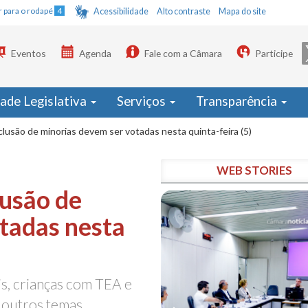
Ir para o rodapé
4
Acessibilidade
Alto contraste
Mapa do site
Eventos
Agenda
Fale com a Câmara
Participe
dade Legislativa
Serviços
Transparência
clusão de minorias devem ser votadas nesta quinta-feira (5)
WEB STORIES
lusão de
tadas nesta
s, crianças com TEA e
e outros temas