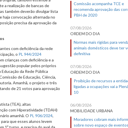
Comissão acompanha TCE e
te a realização de bancas de
recomenda aprovação das con
as também deverão divulgar lista
PBH de 2020
e haja convocação alternada no
oposição precisa da aprovação da
07/08/2026
ORDEM DO DIA
cos
Normas mais rígidas para vend
animais domésticos deve ter 
antes com deficiência da rede
definitiva
icipação, o
PL 944/2024
 crianças com deficiência e a
 sugestão popular pelos próprios
07/08/2026
m Educação da Rede Pública
ORDEM DO DIA
a Comissão de Educação, Ciência,
Proibição de recursos a entid
utoria. Amanhã, o projeto e três
ligadas a ocupações vai a Plená
itando de 21 votos para aprovação
10
ista (TEA), altas
06/08/2026
enção com Hiperatividade (TDAH)
MOBILIDADE URBANA
enário amanhã. O
PL 906/2024
,
Moradores cobram mais infor
o para que esses alunos levem
sobre novo espaço de evento
m 1º turno, e precisa do aval da