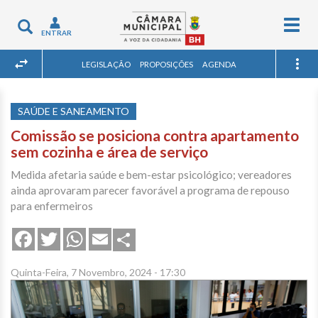
Togg
Toggle
ENTRAR
navig
navigation
LEGISLAÇÃO
PROPOSIÇÕES
AGENDA
SAÚDE E SANEAMENTO
Comissão se posiciona contra apartamento
sem cozinha e área de serviço
Medida afetaria saúde e bem-estar psicológico; vereadores
ainda aprovaram parecer favorável a programa de repouso
para enfermeiros
Share
Facebook
Twitter
WhatsApp
Email
Quinta-Feira, 7 Novembro, 2024 - 17:30