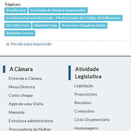
Tópicos:
Braulio Lara
Comissão de Saúde e Saneamento
Comissão Especial de Estudo - Modernização do Código de Edificações
Dr. Célio Frois
Maninho Felix
Professor Claudiney Dulim
Reinaldo Gomes
Versão para impressão
A Câmara
Atividade
Legislativa
Entenda a Câmara
Legislação
Mesa Diretora
Proposições
Como chegar
Reuniões
Agende uma Visita
Comissões
Memória
Ciclo Orçamentário
Estrutura administrativa
Homenagens
Procuradoria da Mulher