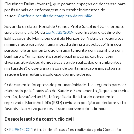
Claudiney Dulim (Avante), que garante espaços de descanso para
profissionais de enfermagem em estabelecimentos de
saúde.
Confira o resultado completo da reunião
.
Segundo o relator Reinaldo Gomes Preto Sacolão (DC), o projeto
que altera o art. 50 da
Lei 9.725/2009
, que Institui o Código de
Edificações do Município de Belo Horizonte, “retira os requisitos
mínimos que garantem uma moradia digna à população”. Em seu
parecer, ele argumenta que um apartamento sem cozinha e sem
banheiro é “um ambiente residencial precário, caótico, com
diversas atividades domésticas sendo realizadas em ambientes
misturados”, o que traria riscos de contaminação e impactos na
saúde e bem-estar psicológico dos moradores.
O documento foi aprovado por unanimidade. É o segundo parecer
elaborado pela Comissão de Saúde e Saneamento, já que a primeira
versão, favorável ao PL, foi rejeitada. Relator do documento
reprovado, Maninho Félix (PSD) reviu sua posição ao declarar voto
favorável ao novo parecer. “Estou convencido”, afirmou.
Desaceleração da construção civil
O
PL 951/2024
é fruto de discussões realizadas pela Comissão