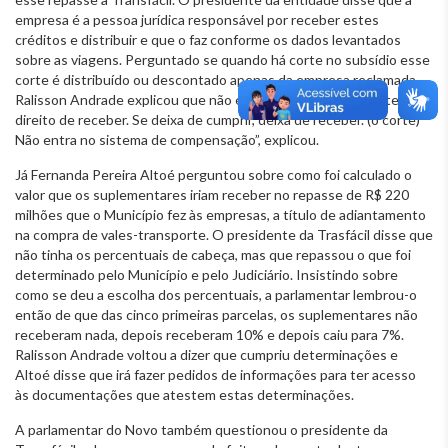
empresa é a pessoa jurídica responsável por receber estes
créditos e distribuir e que o faz conforme os dados levantados
sobre as viagens. Perguntado se quando há corte no subsídio esse
corte é distribuído ou descontado apenas da empresa reclamada,
Ralisson Andrade explicou que não é repassdo. “A empresa tem o
direito de receber. Se deixa de cumprir, deixa de receber. (o corte)
Não entra no sistema de compensação”, explicou.
Já Fernanda Pereira Altoé perguntou sobre como foi calculado o
valor que os suplementares iriam receber no repasse de R$ 220
milhões que o Município fez às empresas, a título de adiantamento
na compra de vales-transporte. O presidente da Trasfácil disse que
não tinha os percentuais de cabeça, mas que repassou o que foi
determinado pelo Município e pelo Judiciário. Insistindo sobre
como se deu a escolha dos percentuais, a parlamentar lembrou-o
então de que das cinco primeiras parcelas, os suplementares não
receberam nada, depois receberam 10% e depois caiu para 7%.
Ralisson Andrade voltou a dizer que cumpriu determinações e
Altoé disse que irá fazer pedidos de informações para ter acesso
às documentações que atestem estas determinações.
A parlamentar do Novo também questionou o presidente da