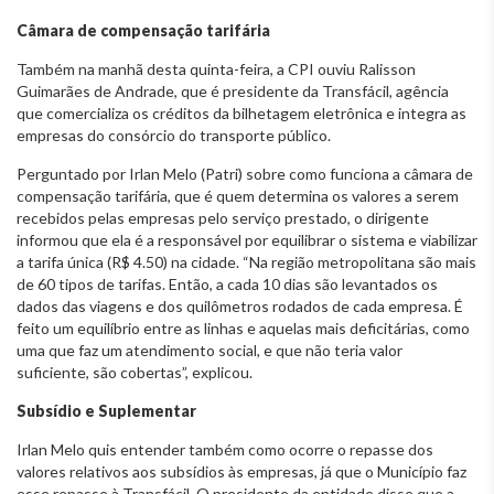
Câmara de compensação tarifária
Também na manhã desta quinta-feira, a CPI ouviu Ralisson
Guimarães de Andrade, que é presidente da Transfácil, agência
que comercializa os créditos da bilhetagem eletrônica e integra as
empresas do consórcio do transporte público.
Perguntado por Irlan Melo (Patri) sobre como funciona a câmara de
compensação tarifária, que é quem determina os valores a serem
recebidos pelas empresas pelo serviço prestado, o dirigente
informou que ela é a responsável por equilibrar o sistema e viabilizar
a tarifa única (R$ 4.50) na cidade. “Na região metropolitana são mais
de 60 tipos de tarifas. Então, a cada 10 dias são levantados os
dados das viagens e dos quilômetros rodados de cada empresa. É
feito um equilíbrio entre as linhas e aquelas mais deficitárias, como
uma que faz um atendimento social, e que não teria valor
suficiente, são cobertas”, explicou.
Subsídio e Suplementar
Irlan Melo quis entender também como ocorre o repasse dos
valores relativos aos subsídios às empresas, já que o Município faz
esse repasse à Transfácil. O presidente da entidade disse que a