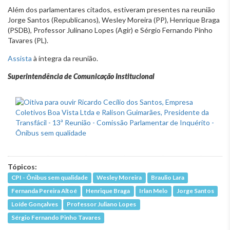
Além dos parlamentares citados, estiveram presentes na reunião
Jorge Santos (Republicanos), Wesley Moreira (PP), Henrique Braga
(PSDB), Professor Julinano Lopes (Agir) e Sérgio Fernando Pinho
Tavares (PL).
Assista
à íntegra da reunião.
Superintendência de Comunicação Institucional
Tópicos:
CPI - Ônibus sem qualidade
Wesley Moreira
Braulio Lara
Fernanda Pereira Altoé
Henrique Braga
Irlan Melo
Jorge Santos
Loíde Gonçalves
Professor Juliano Lopes
Sérgio Fernando Pinho Tavares