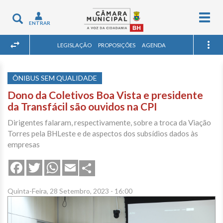
Togg
Toggle
ENTRAR
navig
navigation
LEGISLAÇÃO
PROPOSIÇÕES
AGENDA
ÔNIBUS SEM QUALIDADE
Dono da Coletivos Boa Vista e presidente
da Transfácil são ouvidos na CPI
Dirigentes falaram, respectivamente, sobre a troca da Viação
Torres pela BHLeste e de aspectos dos subsídios dados às
empresas
Share
Facebook
Twitter
WhatsApp
Email
Quinta-Feira, 28 Setembro, 2023 - 16:00