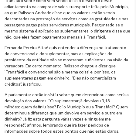
Transfácil sobre como vem sendo feito o desconto deste
adiantamento na compra de vales-transporte feita pelo Município,
ao que Ralisson Andrade disse que os valores estão sendo
descontados na prestação de serviços como as gratuidades e nas
passagens pagas pelos servidores municipais. Perguntado se o
mesmo sistema é aplicado ao suplementares, o dirigente disse que
não, que eles fazem pagamentos mensais à Transfácil.
Fernanda Pereira Altoé quis entender a diferença no tratamento
do convencional e do suplementar, mas as explicações do
presidente da entidade não se mostraram suficientes, na visão da
vereadora. Em certo momento, Ralisson chegou a dizer que
‘Transfácil e convencional são a mesma coisa’ e, por isso, os
suplementares pagam em dinheiro. “Eles não comercializam
créditos”, justificou.
A parlamentar então insistiu sobre quem determinou como seria a
devolução dos valores. “O suplementar já devolveu 3,18
milhões; quem definiu isso? Foi o Município ou a Transfácil? Quem
determinou a diferença que um devolve em serviço e outro em
dinheiro? Já fiz esta pergunta várias vezes e ninguém me
responde!”, afirmou, lembrando que irá fazer pedidos de
informações sobre todos estes pontos que não estão claros.