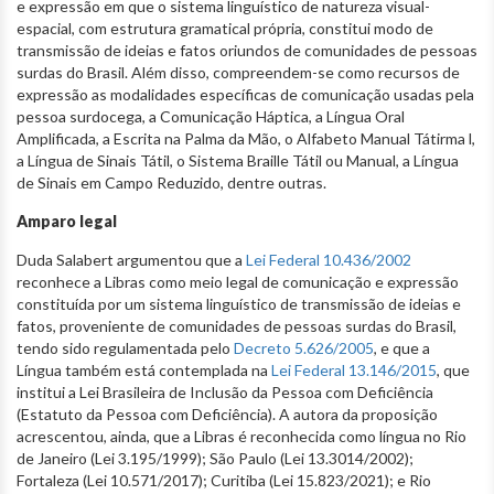
e expressão em que o sistema linguístico de natureza visual-
espacial, com estrutura gramatical própria, constitui modo de
transmissão de ideias e fatos oriundos de comunidades de pessoas
surdas do Brasil. Além disso, compreendem-se como recursos de
expressão as modalidades específicas de comunicação usadas pela
pessoa surdocega, a Comunicação Háptica, a Língua Oral
Amplificada, a Escrita na Palma da Mão, o Alfabeto Manual Tátirma l,
a Língua de Sinais Tátil, o Sistema Braille Tátil ou Manual, a Língua
de Sinais em Campo Reduzido, dentre outras.
Amparo legal
Duda Salabert argumentou que a
Lei Federal 10.436/2002
reconhece a Libras como meio legal de comunicação e expressão
constituída por um sistema linguístico de transmissão de ideias e
fatos, proveniente de comunidades de pessoas surdas do Brasil,
tendo sido regulamentada pelo
Decreto 5.626/2005
, e que a
Língua também está contemplada na
Lei Federal 13.146/2015
, que
institui a Lei Brasileira de Inclusão da Pessoa com Deficiência
(Estatuto da Pessoa com Deficiência). A autora da proposição
acrescentou, ainda, que a Libras é reconhecida como língua no Rio
de Janeiro (Lei 3.195/1999); São Paulo (Lei 13.3014/2002);
Fortaleza (Lei 10.571/2017); Curitiba (Lei 15.823/2021); e Rio