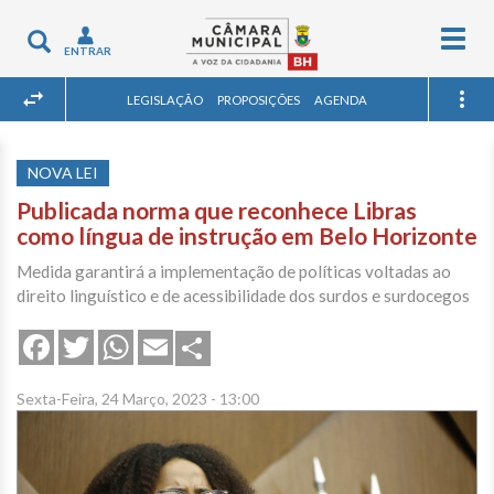
Togg
Toggle
ENTRAR
navig
navigation
LEGISLAÇÃO
PROPOSIÇÕES
AGENDA
NOVA LEI
Publicada norma que reconhece Libras
como língua de instrução em Belo Horizonte
Medida garantirá a implementação de políticas voltadas ao
direito linguístico e de acessibilidade dos surdos e surdocegos
Share
Facebook
Twitter
WhatsApp
Email
Sexta-Feira, 24 Março, 2023 - 13:00