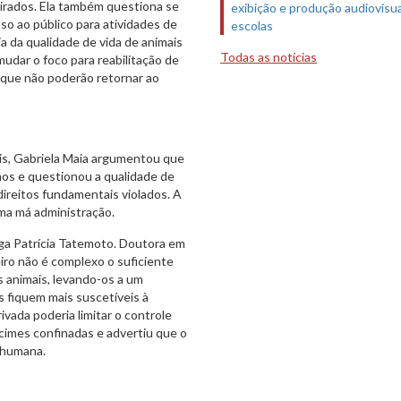
tirados. Ela também questiona se
exibição e produção audiovisua
sso ao público para atividades de
escolas
ia da qualidade de vida de animais
Todas as notícias
dar o foco para reabilitação de
 que não poderão retornar ao
s, Gabriela Maia argumentou que
chos e questionou a qualidade de
ireitos fundamentais violados. A
ma má administração.
ga Patrícia Tatemoto. Doutora em
iro não é complexo o suficiente
s animais, levando-os a um
 fiquem mais suscetíveis à
ivada poderia limitar o controle
écimes confinadas e advertiu que o
e humana.