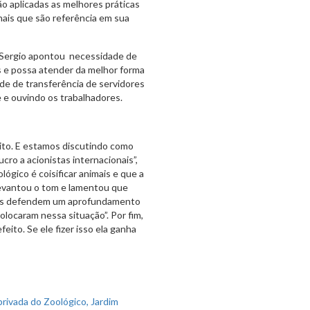
o aplicadas as melhores práticas
nais que são referência em sua
, Sergio apontou necessidade de
 e possa atender da melhor forma
ade de transferência de servidores
e e ouvindo os trabalhadores.
eito. E estamos discutindo como
ucro a acionistas internacionais”,
ógico é coisificar animais e que a
levantou o tom e lamentou que
soas defendem um aprofundamento
locaram nessa situação”. Por fim,
eito. Se ele fizer isso ela ganha