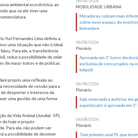
06/08/2026
 zona ambiental ecocêntrica, ao
MOBILIDADE URBANA
ndo que se ele tiver uma
Moradores cobram mais infor
nomenclatura.
sobre novo espaço de evento
Belvedere
io Yuri Fernandes Lima definiu a
06/08/2026
os uma situação que não é ideal,
Plenário
falou. Para ele, a transferência
vil, reduz a possibilidade de zelar
Aprovada em 1º turno docênci
mes de maus-tratos e de práticas
exclusiva de concursados na 
infantil
lani propôs uma reflexão ao
06/08/2026
e a necessidade de cessão para a
Plenário
to de despertar o interesse da
 fazer uma gestão de uma forma
Sala reservada a autistas em 
espetáculos é aprovada em 1º
ão da Vida Animal (Jundiaí- SP),
06/08/2026
o de hoje e propôs
Plenário
e. Para ela, não podem ser
á a possibilidade de devolver
Tem primeiro aval PL que incen