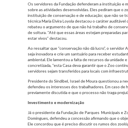
Os servidores da Fundação defenderam a instituição e 
sobre as atividades desenvolvidas. Eles pediram que o 
instituição de conservação e de educação; que não se tr
técnica Maria Elvira Loyola destacou o caráter auditável 
rebateu o argumento de que não há trabalho de conserva
de soltura. “Até que essas áreas estejam preparadas par
estar vivos” destacou.
Ao ressaltar que “conservação não dá lucro”, o servido
seja inovadora e crie um santuário para receber estuda
ambiental. Ele lamentou a falta de recursos da unidade e
concretizada, “esta Casa deva garantir que o Zoo contin
servidores sejam transferidos para locais com infraestrut
Presidente do Sindibel, Israel de Moura questionou a n
defendeu os interesses dos trabalhadores. Em caso de h
previamente discutida e que o processo não traga prejuí
Investimento e modernização
Já o presidente da Fundação de Parques Municipais e Z
Domingues, defendeu a concessão afirmando que o objeti
Ele concordou que é preciso discutir os rumos dos zooló