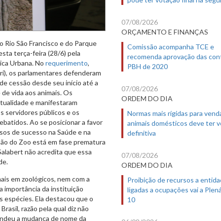
07/08/2026
ORÇAMENTO E FINANÇAS
o Rio São Francisco e do Parque
Comissão acompanha TCE e
sta terça-feira (28/6) pela
recomenda aprovação das con
ica Urbana. No
requerimento
,
PBH de 2020
ri), os parlamentares defenderam
e cessão desde seu início até a
07/08/2026
 de vida aos animais. Os
ORDEM DO DIA
atualidade e manifestaram
 servidores públicos e os
Normas mais rígidas para vend
batidos. Ao se posicionar a favor
animais domésticos deve ter 
asos de sucesso na Saúde e na
definitiva
são do Zoo está em fase prematura
alabert não acredita que essa
07/08/2026
de.
ORDEM DO DIA
ais em zoológicos, nem com a
Proibição de recursos a entid
 importância da instituição
ligadas a ocupações vai a Plená
s espécies. Ela destacou que o
10
asil, razão pela qual diz não
fendeu a mudança de nome da