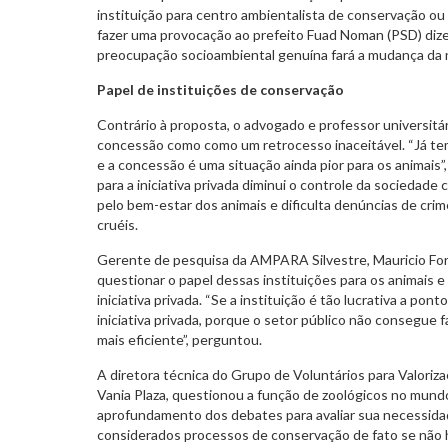
instituição para centro ambientalista de conservação ou
fazer uma provocação ao prefeito Fuad Noman (PSD) dize
preocupação socioambiental genuína fará a mudança da 
Papel de instituições de conservação
Contrário à proposta, o advogado e professor universitár
concessão como como um retrocesso inaceitável. “Já tem
e a concessão é uma situação ainda pior para os animais”, 
para a iniciativa privada diminui o controle da sociedade ci
pelo bem-estar dos animais e dificulta denúncias de cri
cruéis.
Gerente de pesquisa da AMPARA Silvestre, Mauricio For
questionar o papel dessas instituições para os animais 
iniciativa privada. “Se a instituição é tão lucrativa a pon
iniciativa privada, porque o setor público não consegue
mais eficiente”, perguntou.
A diretora técnica do Grupo de Voluntários para Valorizaç
Vania Plaza, questionou a função de zoológicos no mund
aprofundamento dos debates para avaliar sua necessidad
considerados processos de conservação de fato se não h