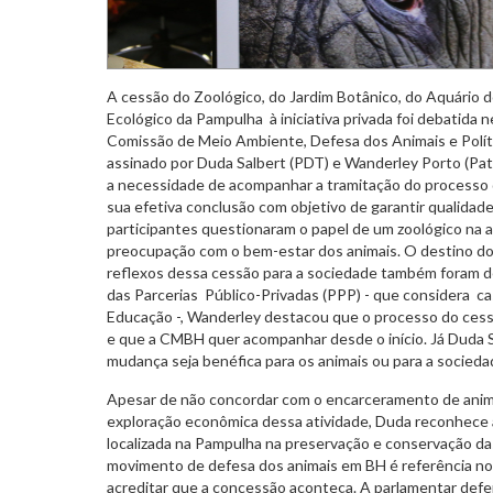
A cessão do Zoológico, do Jardim Botânico, do Aquário d
Ecológico da Pampulha à iniciativa privada foi debatida ne
Comissão de Meio Ambiente, Defesa dos Animais e Polít
assinado por Duda Salbert (PDT) e Wanderley Porto (Pat
a necessidade de acompanhar a tramitação do processo d
sua efetiva conclusão com objetivo de garantir qualidade
participantes questionaram o papel de um zoológico na 
preocupação com o bem-estar dos animais. O destino dos
reflexos dessa cessão para a sociedade também foram de
das Parcerias Público-Privadas (PPP) - que considera c
Educação -, Wanderley destacou que o processo do ces
e que a CMBH quer acompanhar desde o início. Já Duda S
mudança seja benéfica para os animais ou para a socieda
Apesar de não concordar com o encarceramento de anim
exploração econômica dessa atividade, Duda reconhece a
localizada na Pampulha na preservação e conservação da
movimento de defesa dos animais em BH é referência no Br
acreditar que a concessão aconteça. A parlamentar de