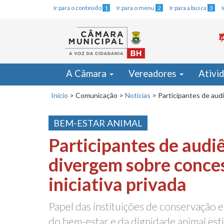
Ir para o conteúdo
1
Ir para o menu
2
Ir para a busca
3
A Câmara
Vereadores
Ativi
Início
>
Comunicação
>
Notícias
>
Participantes de aud
BEM-ESTAR ANIMAL
Participantes de audi
divergem sobre conce
iniciativa privada
Papel das instituições de conservação 
do bem-estar e da dignidade animal est