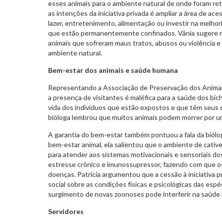
esses animais para o ambiente natural de onde foram re
as intenções da iniciativa privada é ampliar a área de ace
lazer, entretenimento, alimentação ou investir na melhor
que estão permanentemente confinados. Vânia sugere mu
animais que sofreram maus tratos, abusos ou violência e
ambiente natural.
Bem-estar dos animais e saúde humana
Representando a Associação de Preservação dos Animai
a presença de visitantes é maléfica para a saúde dos bi
vida dos indivíduos que estão expostos e que têm seus d
bióloga lembrou que muitos animais podem morrer por u
A garantia do bem-estar também pontuou a fala da biólo
bem-estar animal, ela salientou que o ambiente de cative
para atender aos sistemas motivacionais e sensoriais do
estresse crônico e imunossupressor, fazendo com que os
doenças. Patricia argumentou que a cessão à iniciativa pr
social sobre as condições físicas e psicológicas das esp
surgimento de novas zoonoses pode interferir na saúd
Servidores