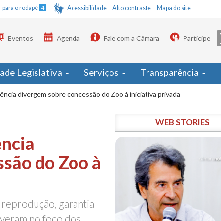
Ir para o rodapé
4
Acessibilidade
Alto contraste
Mapa do site
Eventos
Agenda
Fale com a Câmara
Participe
dade Legislativa
Serviços
Transparência
iência divergem sobre concessão do Zoo à iniciativa privada
WEB STORIES
ência
ssão do Zoo à
e reprodução, garantia
iveram no foco dos