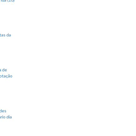
tas da
a de
votação
ades
rio dia