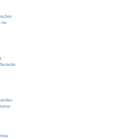
mações
s no
a
educação
grandes
 turno
tiva