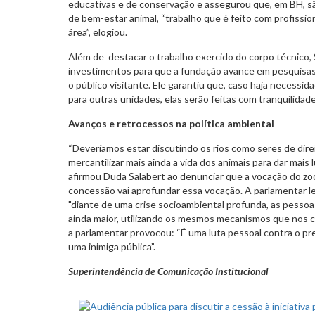
educativas e de conservação e assegurou que, em BH, sã
de bem-estar animal, “trabalho que é feito com profissio
área”, elogiou.
Além de destacar o trabalho exercido do corpo técnico
investimentos para que a fundação avance em pesquisas
o público visitante. Ele garantiu que, caso haja necessid
para outras unidades, elas serão feitas com tranquilidad
Avanços e retrocessos na política ambiental
“Deveríamos estar discutindo os rios como seres de dir
mercantilizar mais ainda a vida dos animais para dar mais l
afirmou Duda Salabert ao denunciar que a vocação do zool
concessão vai aprofundar essa vocação. A parlamentar 
"diante de uma crise socioambiental profunda, as pes
ainda maior, utilizando os mesmos mecanismos que nos co
a parlamentar provocou: “É uma luta pessoal contra o pref
uma inimiga pública”.
Superintendência de Comunicação Institucional