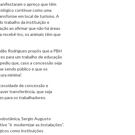
manifestaram o apreço que têm
zoológico continue como uma
ansforme em local de turismo. A
do trabalho da instituição e
ção ao afirmar que não há áreas
a recebê-los, os animais têm que
r Adão Rodrigues propôs que a PBH
ntes para um trabalho de educação
 pediu que, caso a concessão seja
ue sendo público e que os
ura mínima”.
ecessidade de concessão e
aver transferência, que seja
zo para os trabalhadores.
oobotânica, Sergio Augusto
vo “é modernizar as instalações”.
gicos como instituições