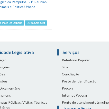
 Política Urbana
Duda Salabert
idade Legislativa
Serviços
lação
Refeitório Popular
sições
Sine
ões
Conciliação
sões
Posto de Identificação
 Orçamentário
Procon
nagens
Internet Popular
cias Públicas, Visitas Técnicas
Ponto de atendimento à mulhe
inários
Transparência