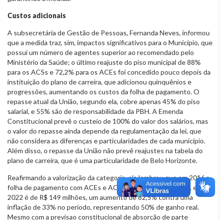
Custos adicionais
A subsecretária de Gestão de Pessoas, Fernanda Neves, informou
que a medida traz, sim, impactos significativos para o Município, que
possui um número de agentes superior ao recomendado pelo
Ministério da Saúde; o último reajuste do piso municipal de 88%
para os ACSs e 72,2% para os ACEs foi concedido pouco depois da
instituição do plano de carreira, que adicionou quinquênios e
progressões, aumentando os custos da folha de pagamento. O
repasse atual da União, segundo ela, cobre apenas 45% do piso
salarial, e 55% são de responsabilidade da PBH. A Emenda
Constitucional prevê o custeio de 100% do valor dos salários, mas
o valor do repasse ainda depende da regulamentação da lei, que
não considera as diferenças e particularidades de cada município.
Além disso, o repasse da União não prevê reajustes na tabela do
plano de carreira, que é uma particularidade de Belo Horizonte.
Reafirmando a valorização da categoria, ela lembrou que em 2016 a
folha de pagamento com ACEs e ACSs era de R$ 81 milhões, e em
2022 é de R$ 149 milhões, um aumento de 82,5% contra uma
inflação de 33% no período, representando 50% de ganho real.
Mesmo com a previsao constitucional de absorção de parte