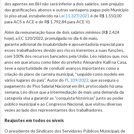
dos agentes em BH não será inferior a dois salários, sem prejuízo
das gratificações, abonos e outras vantagens pagas pelo Município
(o piso atual, estabelecido na
Lei 11.327/2021
é de R$ 1.550,00
para ACS e ACE e de R$ 1.792,84 para ACE II).
Além da remuneração-base de dois salários mínimos (R$ 2.424
hoje), a EC 120/2022, promulgada no dia 6 de maio,
garante adicional de insalubridade e aposentadoria especial para
esses trabalhadores devido aos riscos inerentes a suas funções,
com 100% dos recursos bancados pela União. Léo relatou que, nos
anos em que atuou como líder do prefeito Alexandre Kalil na Casa,
teve a oportunidade de conduzir avanços importantes como a
criação do plano de carreira municipal, “seguido como modelo em
vários lugares do país”. Autor do
PL 339/2022
, que assegura o
pagamento do Piso Salarial Nacional em BH, protocolado há uma
semana, Léo disse que a intermediação de mais uma demanda da
categoria visa a garantir as “conquista históricas” junto ao poder
público municipal e ao Congresso Nacional, que visitou diversas
vezes ao lado dos representantes dos trabalhadores.
Reajustes em todos os níveis
O presidente do Sindicato dos Servidores Públicos Municipais de