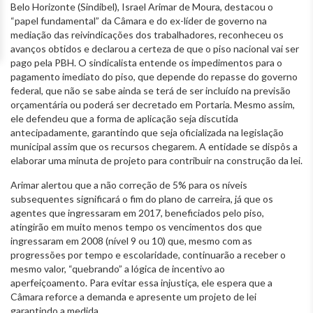
Belo Horizonte (Sindibel), Israel Arimar de Moura, destacou o
“papel fundamental” da Câmara e do ex-líder de governo na
mediação das reivindicações dos trabalhadores, reconheceu os
avanços obtidos e declarou a certeza de que o piso nacional vai ser
pago pela PBH. O sindicalista entende os impedimentos para o
pagamento imediato do piso, que depende do repasse do governo
federal, que não se sabe ainda se terá de ser incluído na previsão
orçamentária ou poderá ser decretado em Portaria. Mesmo assim,
ele defendeu que a forma de aplicação seja discutida
antecipadamente, garantindo que seja oficializada na legislação
municipal assim que os recursos chegarem. A entidade se dispôs a
elaborar uma minuta de projeto para contribuir na construção da lei.
Arimar alertou que a não correção de 5% para os níveis
subsequentes significará o fim do plano de carreira, já que os
agentes que ingressaram em 2017, beneficiados pelo piso,
atingirão em muito menos tempo os vencimentos dos que
ingressaram em 2008 (nível 9 ou 10) que, mesmo com as
progressões por tempo e escolaridade, continuarão a receber o
mesmo valor, “quebrando” a lógica de incentivo ao
aperfeiçoamento. Para evitar essa injustiça, ele espera que a
Câmara reforce a demanda e apresente um projeto de lei
garantindo a medida.