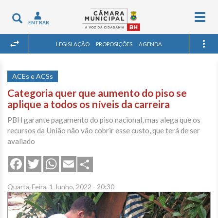
Togg
Toggle
ENTRAR
navig
navigation
LEGISLAÇÃO
PROPOSIÇÕES
AGENDA
ACEs e ACSs
Categoria quer que aumento do piso se
aplique a todos os níveis da carreira
PBH garante pagamento do piso nacional, mas alega que os
recursos da União não vão cobrir esse custo, que terá de ser
avaliado
Share
Facebook
Twitter
WhatsApp
Email
Quarta-Feira, 1 Junho, 2022 - 20:30