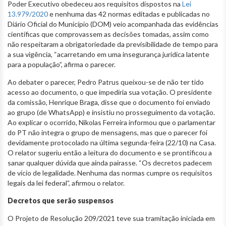
Poder Executivo obedeceu aos requisitos dispostos na
Lei
13.979/2020
e nenhuma das 42 normas editadas e publicadas no
Diário Oficial do Município (DOM) veio acompanhada das evidências
científicas que comprovassem as decisões tomadas, assim como
não respeitaram a obrigatoriedade da previsibilidade de tempo para
a sua vigência, “acarretando em uma insegurança jurídica latente
para a população”, afirma o parecer.
Ao debater o parecer, Pedro Patrus queixou-se de não ter tido
acesso ao documento, o que impediria sua votação. O presidente
da comissão, Henrique Braga, disse que o documento foi enviado
ao grupo (de WhatsApp) e insistiu no prosseguimento da votação.
Ao explicar o ocorrido, Nikolas Ferreira informou que o parlamentar
do PT não integra o grupo de mensagens, mas que o parecer foi
devidamente protocolado na última segunda-feira (22/10) na Casa.
O relator sugeriu então a leitura do documento e se prontificou a
sanar qualquer dúvida que ainda pairasse. “Os decretos padecem
de vício de legalidade. Nenhuma das normas cumpre os requisitos
legais da lei federal”, afirmou o relator.
Decretos que serão suspensos
O Projeto de Resolução 209/2021 teve sua tramitação iniciada em