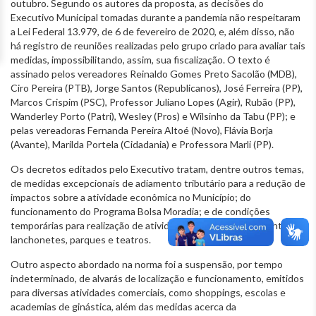
outubro. Segundo os autores da proposta, as decisões do
Executivo Municipal tomadas durante a pandemia não respeitaram
a Lei Federal 13.979, de 6 de fevereiro de 2020, e, além disso, não
há registro de reuniões realizadas pelo grupo criado para avaliar tais
medidas, impossibilitando, assim, sua fiscalização. O texto é
assinado pelos vereadores Reinaldo Gomes Preto Sacolão (MDB),
Ciro Pereira (PTB), Jorge Santos (Republicanos), José Ferreira (PP),
Marcos Crispim (PSC), Professor Juliano Lopes (Agir), Rubão (PP),
Wanderley Porto (Patri), Wesley (Pros) e Wilsinho da Tabu (PP); e
pelas vereadoras Fernanda Pereira Altoé (Novo), Flávia Borja
(Avante), Marilda Portela (Cidadania) e Professora Marli (PP).
Os decretos editados pelo Executivo tratam, dentre outros temas,
de medidas excepcionais de adiamento tributário para a redução de
impactos sobre a atividade econômica no Município; do
funcionamento do Programa Bolsa Moradia; e de condições
temporárias para realização de atividades de bares, restaurantes,
lanchonetes, parques e teatros.
Outro aspecto abordado na norma foi a suspensão, por tempo
indeterminado, de alvarás de localização e funcionamento, emitidos
para diversas atividades comerciais, como shoppings, escolas e
academias de ginástica, além das medidas acerca da