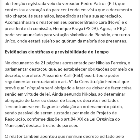
abstenção registrada veio do vereador Pedro Patrus (PT), que
contestou a votação do parecer tendo em vista que o documento
não chegou às suas mãos, impedindo assim a sua apreciação.
Acompanharam o relator em seu parecer Braulio Lara (Novo) e o
presidente da comissão, Henrique Braga (PSDB). Agora, o PR já
pode ser anunciado para votação simbólica do Plenário, em turno
único, onde estará sujeito ao quórum da maioria dos presentes.
Evidências científicas e previsibilidade de tempo
No documento de 21 páginas apresentado por Nikolas Ferreira, o
parlamentar destacou que, ao estabelecer obrigações por meio de
decreto, o prefeito Alexandre Kalil (PSD) exorbitou o poder
regulamentar contrariando o art. 5º da Constituição Federal, que
prevê que ‘ ninguém será obrigado a fazer ou deixar de fazer coisa,
senão em virtude de lei’. Ainda segundo Nikolas, ao determinar
obrigação de fazer ou deixar de fazer, os decretos editados
“encontram-se em flagrante violação ao ordenamento pátrio,
sendo passível de serem sustados por meio do Projeto de
Resolução, conforme dispõe o art.84, XX da Lei Orgânica do
Município”, destaca trecho do parecer.
O relator também apontou que nenhum decreto editado pelo