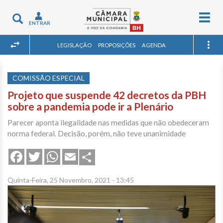
Togg
Toggle
ENTRAR
navig
navigation
LEGISLAÇÃO
PROPOSIÇÕES
AGENDA
COMISSÃO ESPECIAL
Projeto que suspende 42 decretos da PBH
sobre a pandemia pode ir a Plenário
Parecer aponta ilegalidade nas medidas que não obedeceram
norma federal. Decisão, porém, não teve unanimidade
Share
Facebook
Twitter
WhatsApp
Email
Quinta-Feira, 25 Novembro, 2021 - 13:45