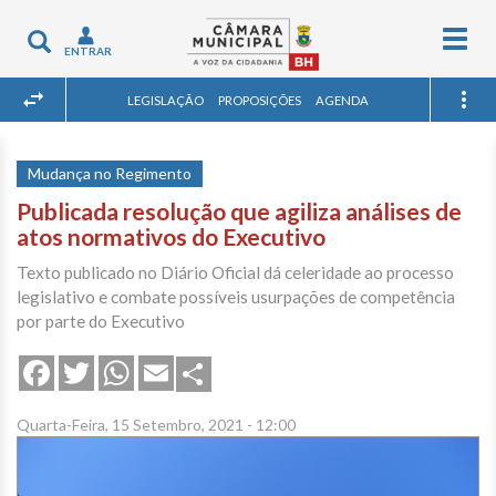
Togg
Toggle
ENTRAR
navig
navigation
LEGISLAÇÃO
PROPOSIÇÕES
AGENDA
Mudança no Regimento
Publicada resolução que agiliza análises de
atos normativos do Executivo
Texto publicado no Diário Oficial dá celeridade ao processo
legislativo e combate possíveis usurpações de competência
por parte do Executivo
Share
Facebook
Twitter
WhatsApp
Email
Quarta-Feira, 15 Setembro, 2021 - 12:00