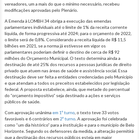
vereadores, um a mais do que o mínimo necessário, recebeu
modificações aprovadas pelo Plenário.
A Emenda à LOMBH 34 obriga a execução das emendas
parlamentares individuais até o limite de 1% da receita corrente
líquida, de forma progressiva até 2024; para o orçamento de 2022,
o limite será de 0,8%. Considerando a receita líquida de R$ 11,5
bilhões em 2021, se a norma já estivesse em vigor os
parlamentares poderiam definir o destino de cerca de R$ 92
milhões do Orçamento Municipal. O texto determina ainda a
destinação de até 25% dos recursos a pessoas jurídicas de direito
privado que atuem nas áreas de saúde e assistência social. Essa
destinação deve ser feita a entidades credenciadas pelo Município
e que atendam a todos os preceitos estabelecidos por legislação
federal. A proposta estabelece, ainda, que metade do percentual
do “orçamento impositivo” seja destinado a ações e serviços
públicos de saúde.
Com aprovação unânima
em 1º turno
, o texto teve 33 votos
favoráveis e 6 contrários em
2º turno
. A aprovação foi celebrada
como “um dia histórico” para a instituição e para o município de Belo
Horizonte. Segundo os defensores da medida, a alteração permitirá
que a destinação dos recursos públicos esteja em maior