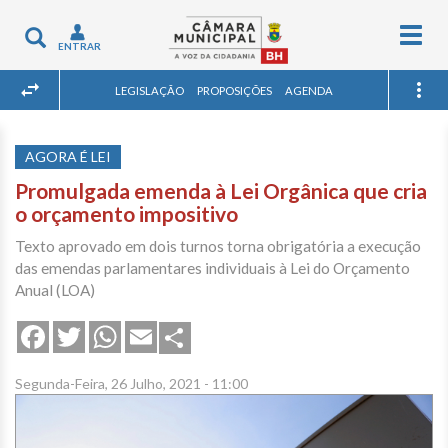
Togg
Toggle
ENTRAR
navig
navigation
LEGISLAÇÃO
PROPOSIÇÕES
AGENDA
AGORA É LEI
Promulgada emenda à Lei Orgânica que cria
o orçamento impositivo
Texto aprovado em dois turnos torna obrigatória a execução
das emendas parlamentares individuais à Lei do Orçamento
Anual (LOA)
Share
Facebook
Twitter
WhatsApp
Email
Segunda-Feira, 26 Julho, 2021 - 11:00