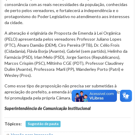
consonância com as reais necessidades da população, conhecidas
de perto pelos vereadores, e fortalecerá a independência e o
protagonismo do Poder Legislativo no atendimento aos interesses
da cidade.
A alteração é originária de Proposta de Emenda à Lei Orgânica
(PELO) apresentada pelos vereadores Professor Juliano Lopes
(PTC), Álvaro Damião (DEM), Ciro Pereira (PTB), Dr. Célio Frois
(Cidadania), Flávia Borja (Avante), Gabriel (sem partido), Helinho da
Farmácia (PSD), Irlan Melo (PSD), Jorge Santos (Republicanos),
Marcos Crispim (PSC), Miltinho CGE (PDT), Professor Claudiney
Dulim (Avante), Professora Marli (PP), Wanderley Porto (Patri) e
Wesley (Pros).
Como esse tipo de proposição não precisa ser submetidas à
apreciação do prefeito, a emenda à Lei Orgânica de Belo Horizonte
foi promulgada pela própria Câmara.
Superintendência de Comunicação Institucional
Tópicos:
Sugestão de pauta
Versão para impressão