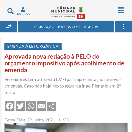
Togg
Toggle
ENTRAR
navig
navigation
LEGISLAÇÃO
PROPOSIÇÕES
AGENDA
EMENDA À LEI ORGÂNICA
Aprovada nova redação à PELO do
orçamento impositivo após acolhimento de
emenda
Vereadores têm até sexta (2/7) para apresentação de novas
emendas. Caso não haja, texto aguarda ir ao Plenário em 2º
turno
Share
Facebook
Twitter
WhatsApp
Email
Terça-Feira, 29 Junho, 2021 - 11:30