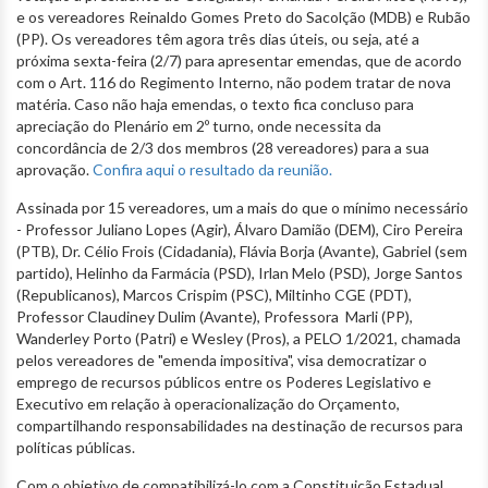
e os vereadores Reinaldo Gomes Preto do Sacolção (MDB) e Rubão
(PP). Os vereadores têm agora três dias úteis, ou seja, até a
próxima sexta-feira (2/7) para apresentar emendas, que de acordo
com o Art. 116 do Regimento Interno, não podem tratar de nova
matéria. Caso não haja emendas, o texto fica concluso para
apreciação do Plenário em 2º turno, onde necessita da
concordância de 2/3 dos membros (28 vereadores) para a sua
aprovação.
Confira aqui o resultado da reunião.
Assinada por 15 vereadores, um a mais do que o mínimo necessário
- Professor Juliano Lopes (Agir), Álvaro Damião (DEM), Ciro Pereira
(PTB), Dr. Célio Frois (Cidadania), Flávia Borja (Avante), Gabriel (sem
partido), Helinho da Farmácia (PSD), Irlan Melo (PSD), Jorge Santos
(Republicanos), Marcos Crispim (PSC), Miltinho CGE (PDT),
Professor Claudiney Dulim (Avante), Professora Marli (PP),
Wanderley Porto (Patri) e Wesley (Pros), a PELO 1/2021, chamada
pelos vereadores de "emenda impositiva", visa democratizar o
emprego de recursos públicos entre os Poderes Legislativo e
Executivo em relação à operacionalização do Orçamento,
compartilhando responsabilidades na destinação de recursos para
políticas públicas.
Com o objetivo de compatibilizá-lo com a Constituição Estadual,