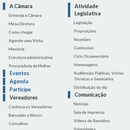
A Câmara
Atividade
Legislativa
Entenda a Câmara
Legislação
Mesa Diretora
Proposições
Como chegar
Reuniões
Agende uma Visita
Comissões
Memória
Ciclo Orçamentário
Estrutura administrativa
Homenagens
Procuradoria da Mulher
Eventos
Audiências Públicas, Visitas
Técnicas e Seminários
Agenda
Distribuição do dia
Participe
Comunicação
Vereadores
Notícias
Conheça os Vereadores
Sala de Imprensa
Bancadas e Blocos
Vídeos de Reuniões
Conselhos
Solenidades