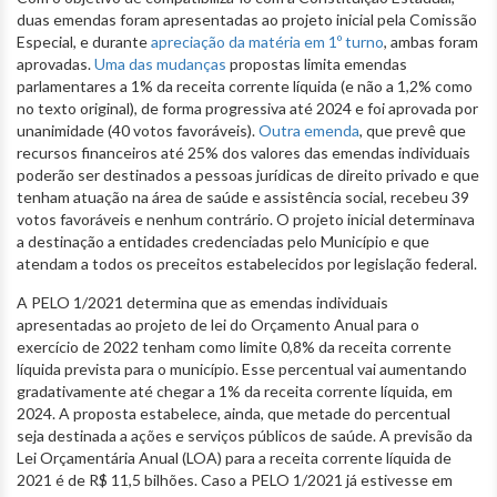
duas emendas foram apresentadas ao projeto inicial pela Comissão
Especial, e durante
apreciação da matéria em 1º turno
, ambas foram
aprovadas.
Uma das mudanças
propostas limita emendas
parlamentares a 1% da receita corrente líquida (e não a 1,2% como
no texto original), de forma progressiva até 2024 e foi aprovada por
unanimidade (40 votos favoráveis).
Outra emenda
, que prevê que
recursos financeiros até 25% dos valores das emendas individuais
poderão ser destinados a pessoas jurídicas de direito privado e que
tenham atuação na área de saúde e assistência social, recebeu 39
votos favoráveis e nenhum contrário. O projeto inicial determinava
a destinação a entidades credenciadas pelo Município e que
atendam a todos os preceitos estabelecidos por legislação federal.
A PELO 1/2021 determina que as emendas individuais
apresentadas ao projeto de lei do Orçamento Anual para o
exercício de 2022 tenham como limite 0,8% da receita corrente
líquida prevista para o município. Esse percentual vai aumentando
gradativamente até chegar a 1% da receita corrente líquida, em
2024. A proposta estabelece, ainda, que metade do percentual
seja destinada a ações e serviços públicos de saúde. A previsão da
Lei Orçamentária Anual (LOA) para a receita corrente líquida de
2021 é de R$ 11,5 bilhões. Caso a PELO 1/2021 já estivesse em