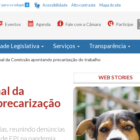
Ir para o rodapé
4
Acessibilidade
Alto contraste
Mapa do site
Eventos
Agenda
Fale com a Câmara
Participe
dade Legislativa
Serviços
Transparência
inal da Comissão apontando precarização do trabalho
WEB STORIES
al da
precarização
das, reunindo denúncias
a de EPI na pandemia