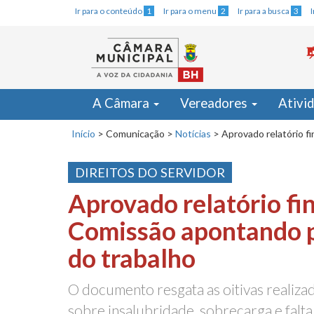
Ir para o conteúdo
1
Ir para o menu
2
Ir para a busca
3
A Câmara
Vereadores
Ativi
Início
>
Comunicação
>
Notícias
>
Aprovado relatório f
DIREITOS DO SERVIDOR
Aprovado relatório fin
Comissão apontando 
do trabalho
O documento resgata as oitivas realiza
sobre insalubridade, sobrecarga e falt