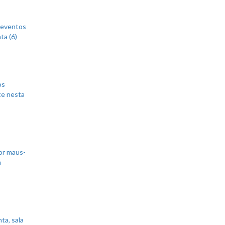
 eventos
ta (6)
os
te nesta
or maus-
m
ta, sala