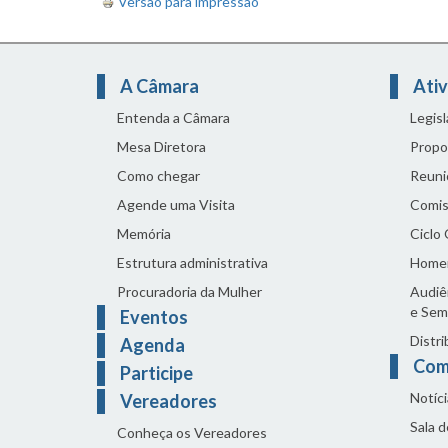
Versão para impressão
A Câmara
Ativ
Entenda a Câmara
Legis
Mesa Diretora
Propo
Como chegar
Reuni
Agende uma Visita
Comis
Memória
Ciclo
Estrutura administrativa
Home
Procuradoria da Mulher
Audiên
e Sem
Eventos
Distri
Agenda
Com
Participe
Notíci
Vereadores
Sala 
Conheça os Vereadores