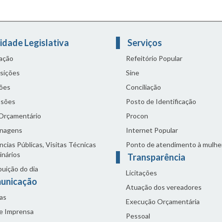
idade Legislativa
Serviços
lação
Refeitório Popular
sições
Sine
ões
Conciliação
sões
Posto de Identificação
 Orçamentário
Procon
nagens
Internet Popular
cias Públicas, Visitas Técnicas
Ponto de atendimento à mulhe
inários
Transparência
buição do dia
Licitações
unicação
Atuação dos vereadores
as
Execução Orçamentária
de Imprensa
Pessoal