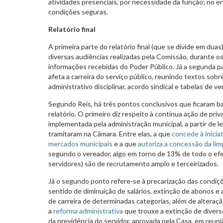
atividades presenciais, por necessidade da função; no en
condições seguras.
Relatório final
A primeira parte do relatório final (que se divide em dua
diversas audiências realizadas pela Comissão, durante 
informações recebidas do Poder Público. Já a segunda pa
afeta a carreira do serviço público, reunindo textos sob
administrativo disciplinar, acordo sindical e tabelas de 
Segundo Reis, há três pontos conclusivos que ficaram ba
relatório. O primeiro diz respeito à contínua ação de priv
implementada pela administração municipal, a partir de l
tramitaram na Câmara. Entre elas, a que
concede à inicia
mercados municipais
e a que
autoriza a concessão da li
segundo o vereador, algo em torno de 13% de todo o efe
servidores) são de recrutamento amplo e terceirizados.
Já o segundo ponto refere-se à precarização das condiçõ
sentido de diminuição de salários, extinção de abonos e
de carreira de determinadas categorias, além de alteração
a
reforma administrativa
que trouxe a extinção de divers
da previdência do servidor, aprovada pela Casa, em reuniã