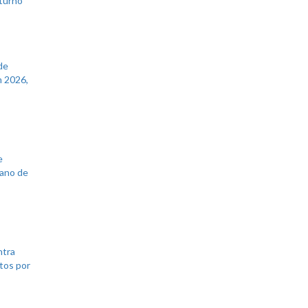
 turno
de
 2026,
e
lano de
ntra
tos por