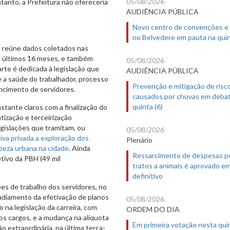
05/08/2026
tanto, a Prefeitura não ofereceria
AUDIÊNCIA PÚBLICA
Novo centro de convenções e
no Belvedere em pauta na quin
s) reúne dados coletados nas
os últimos 16 meses, e também
05/08/2026
rte é dedicada à legislação que
AUDIÊNCIA PÚBLICA
re a saúde do trabalhador, processo
Prevenção e mitigação de risc
vencimento de servidores.
causados por chuvas em deba
quinta (6)
stante claros com a finalização do
atização e terceirização
egislações que tramitam, ou
05/08/2026
tiva privada a exploração dos
Plenário
mpeza urbana na cidade
. Ainda
Ressarcimento de despesas p
tivo da PBH (49 mil
tratos a animais é aprovado e
definitivo
es de trabalho dos servidores, no
 adiamento da efetivação de planos
05/08/2026
 na legislação da carreira, com
ORDEM DO DIA
os cargos, e a mudança na alíquota
Em primeira votação nesta quin
o extraordinária, na última terça-