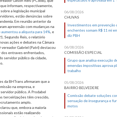
espetáculos é aprovada em 1º
vereador Gilson Reis (PCdoB), que
 que informam, respectivamente,
 sobre a legislação municipal
06/08/2026
ervidores, estão denúncias sobre
CHUVAS
pandemia. Em reunião anterior da
Investimentos em prevenção 
ataram apreensão com mudanças na
enchentes somam R$ 11 mi em
e aumentou a alíquota para 14%
, e
diz PBH
1. Segundo Reis, o relatório
 novas ações e debates na Câmara
06/08/2026
 vereador Gabriel (Patri) destacou
COMISSÃO ESPECIAL
r dos entraves enfrentados,
do servidor público da cidade,
Grupo que analisa execução d
o.
emendas impositivas aprova p
trabalho
tes da BHTrans afirmaram que a
05/08/2026
emissão na empresa, e
BAIRRO BELVEDERE
servidor público. A Prodabel
Comissão debate soluções co
as terceirizações têm crescido,
sensação de insegurança e fur
recrutamento amplo.
motos
larou que, embora a maioria
ssionais estão realizando