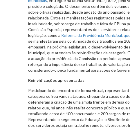
municipais
, entregue na última sexta-feira (18/12) pelo 
preside o colegiado. O documento contém dois volumes
sobre oitivas realizadas, desde agosto do ano passado, e
relacionada. Entre as manifestações registradas pelos s
insalubridade, sobrecarga de trabalho e falta de EPI na 
Comissão Especial, representantes dos servidores rel
legislação, como a
Reforma da Previdência Municipal, qu
se manifestaram pela continuidade dos trabalhos em 202
embasará, na próxima legislatura, o desenvolvimento de
Municipal, que atendam às reivindicações da categoria. O
a atuação da presidência da Comissão no período, apesa
reforçando a importância desse trabalho, de valorização 
considerando-o peça fundamental para ações de Govern
Reinvidicações apresentadas
Participando do encontro de forma virtual, representan
categoria sofreu vários ataques, chegando a casos de d
defenderam a criação de uma ampla frente em defesa do 
relatou que, há anos, não realiza concurso público e que 
totalizando cerca de 400 concursados e 200 cargos de 
Representando o segmento da Educação, o SindRede dec
dos servidores esteja em trabalho remoto, diversos profi