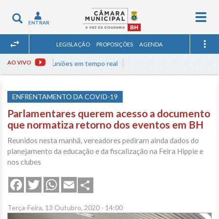
Togg
Toggle
ENTRAR
navig
navigation
LEGISLAÇÃO
PROPOSIÇÕES
AGENDA
Assista às reuniões em tempo real
AO VIVO
ENFRENTAMENTO DA COVID-19
Parlamentares querem acesso a documento
que normatiza retorno dos eventos em BH
Reunidos nesta manhã, vereadores pediram ainda dados do
planejamento da educação e da fiscalização na Feira Hippie e
nos clubes
Share
Facebook
Twitter
WhatsApp
Email
Terça-Feira, 13 Outubro, 2020 - 14:00