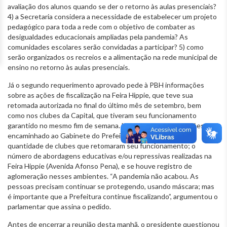
avaliação dos alunos quando se der o retorno às aulas presenciais?
4) a Secretaria considera a necessidade de estabelecer um projeto
pedagógico para toda a rede com o objetivo de combater as
desigualdades educacionais ampliadas pela pandemia? As
comunidades escolares serão convidadas a participar? 5) como
serão organizados os recreios e a alimentação na rede municipal de
ensino no retorno às aulas presenciais.
Já o segundo requerimento aprovado pede à PBH informações
sobre as ações de fiscalização na Feira Hippie, que teve sua
retomada autorizada no final do último mês de setembro, bem
como nos clubes da Capital, que tiveram seu funcionamento
garantido no mesmo fim de semana. No pedido de informações,
encaminhado ao Gabinete do Prefeito, são questionados a
quantidade de clubes que retomaram seu funcionamento; o
número de abordagens educativas e/ou repressivas realizadas na
Feira Hippie (Avenida Afonso Pena), e se houve registro de
aglomeração nesses ambientes. “A pandemia não acabou. As
pessoas precisam continuar se protegendo, usando máscara; mas
é importante que a Prefeitura continue fiscalizando”, argumentou o
parlamentar que assina o pedido.
Antes de encerrar a reunião desta manhã, o presidente questionou