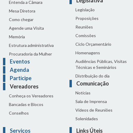
Legislativa
Entenda a Câmara
Legislação
Mesa Diretora
Proposições
Como chegar
Reuniões
Agende uma Visita
Comissões
Memória
Ciclo Orçamentário
Estrutura administrativa
Homenagens
Procuradoria da Mulher
Eventos
Audiências Públicas, Visitas
Técnicas e Seminários
Agenda
Distribuição do dia
Participe
Comunicação
Vereadores
Notícias
Conheça os Vereadores
Sala de Imprensa
Bancadas e Blocos
Vídeos de Reuniões
Conselhos
Solenidades
Serviços
Links Úteis