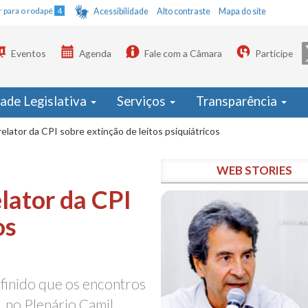
Ir para o rodapé
4
Acessibilidade
Alto contraste
Mapa do site
Eventos
Agenda
Fale com a Câmara
Participe
dade Legislativa
Serviços
Transparência
relator da CPI sobre extinção de leitos psiquiátricos
WEB STORIES
elator da CPI
os
finido que os encontros
, no Plenário Camil