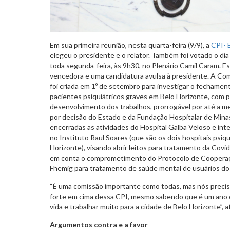
Em sua primeira reunião, nesta quarta-feira (9/9), a
CPI- E
elegeu o presidente e o relator. Também foi votado o dia 
toda segunda-feira, às 9h30, no Plenário Camil Caram. E
vencedora e uma candidatura avulsa à presidente. A Co
foi criada em 1º de setembro para investigar o fechament
pacientes psiquiátricos graves em Belo Horizonte, com p
desenvolvimento dos trabalhos, prorrogável por até a 
por decisão do Estado e da Fundação Hospitalar de Mina
encerradas as atividades do Hospital Galba Veloso e int
no Instituto Raul Soares (que são os dois hospitais psiqu
Horizonte), visando abrir leitos para tratamento da Covi
em conta o comprometimento do Protocolo de Cooperaçã
Fhemig para tratamento de saúde mental de usuários 
“É uma comissão importante como todas, mas nós precis
forte em cima dessa CPI, mesmo sabendo que é um ano co
vida e trabalhar muito para a cidade de Belo Horizonte”,
Argumentos contra e a favor