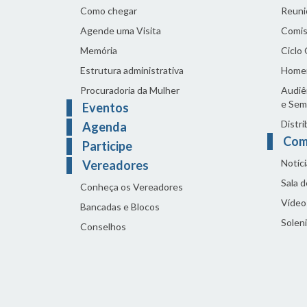
Como chegar
Reuni
Agende uma Visita
Comis
Memória
Ciclo
Estrutura administrativa
Home
Procuradoria da Mulher
Audiên
e Sem
Eventos
Distri
Agenda
Com
Participe
Notíci
Vereadores
Sala 
Conheça os Vereadores
Vídeo
Bancadas e Blocos
Solen
Conselhos