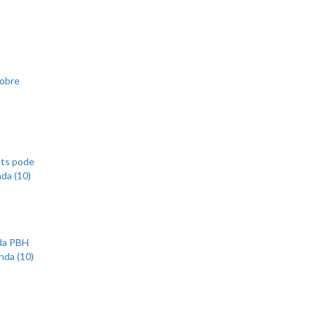
sobre
ets pode
nda (10)
 da PBH
nda (10)