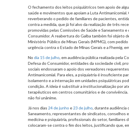
O fechamento dos leitos psiquiátricos tem apoio de algu
saúde e movimentos que apoiam a Luta Antimanicomial. 
reverberando o pedido de familiares de pacientes, entida
contra a medida, que já foi alvo da realização de três rec
promovidas pelas Comissões de Saúde e Saneamento e 
Consumidor. A reabertura do Galba também foi objeto 
Ministério Público de Minas Gerais (MPMG), com pedido 
urgência contra o Estado de Minas Gerais e a Fhemig, e
No
dia 15 de julho
, em audiência pública realizada pela 
Defesa do Consumidor, entidades da sociedade civil, pr
sociais endossaram o apoio dos vereadores requerentes 
Antimanicomial. Para eles, a psiquiatria é insuficiente par
isolamento e a internação em unidades psiquiátricas po
condição. A ideia é substituir a institucionalização por 
terapêuticos em centros comunitários e de convivência.
não foi unânime.
Já nos dias
24 de junho
e
23 de julho
, durante audiência
Saneamento, representantes de sindicatos, conselhos e
medicina e psiquiatria, profissionais do setor, familiare
colocaram-se contra o fim dos leitos, justificando que, e