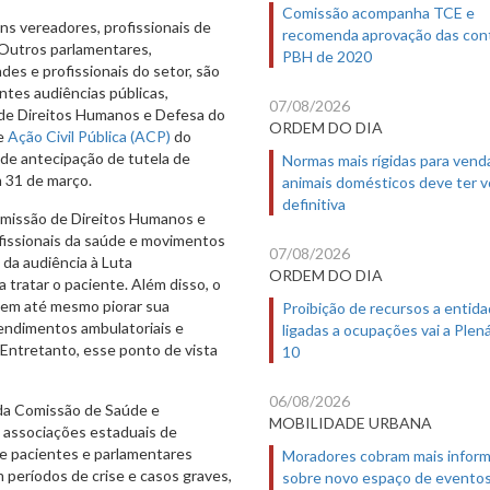
Comissão acompanha TCE e
ns vereadores, profissionais de
recomenda aprovação das con
Outros parlamentares,
PBH de 2020
des e profissionais do setor, são
entes audiências públicas,
07/08/2026
de Direitos Humanos e Defesa do
ORDEM DO DIA
de
Ação Civil Pública (ACP)
do
de antecipação de tutela de
Normas mais rígidas para vend
m 31 de março.
animais domésticos deve ter 
definitiva
Comissão de Direitos Humanos e
ofissionais da saúde e movimentos
07/08/2026
da audiência à Luta
ORDEM DO DIA
a tratar o paciente. Além disso, o
dem até mesmo piorar sua
Proibição de recursos a entid
atendimentos ambulatoriais e
ligadas a ocupações vai a Plená
 Entretanto, esse ponto de vista
10
06/08/2026
 da Comissão de Saúde e
MOBILIDADE URBANA
 associações estaduais de
s de pacientes e parlamentares
Moradores cobram mais infor
m períodos de crise e casos graves,
sobre novo espaço de evento