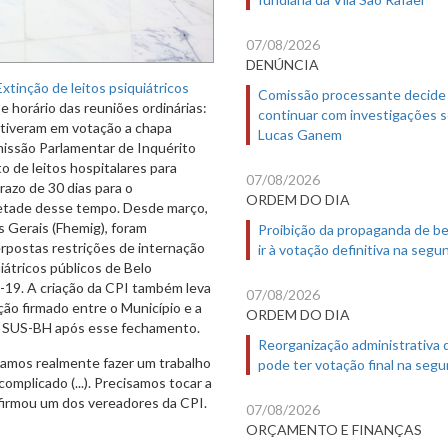
07/08/2026
DENÚNCIA
xtinção de leitos psiquiátricos
Comissão processante decide
e horário das reuniões ordinárias:
continuar com investigações 
stiveram em votação a chapa
Lucas Ganem
missão Parlamentar de Inquérito
o de leitos hospitalares para
07/08/2026
razo de 30 dias para o
ORDEM DO DIA
metade desse tempo. Desde março,
s Gerais (Fhemig), foram
Proibição da propaganda de b
erpostas restrições de internação
ir à votação definitiva na segu
iátricos públicos de Belo
d-19. A criação da CPI também leva
07/08/2026
o firmado entre o Município e a
ORDEM DO DIA
do SUS-BH após esse fechamento.
Reorganização administrativa
amos realmente fazer um trabalho
pode ter votação final na segu
mplicado (...). Precisamos tocar a
 afirmou um dos vereadores da CPI.
07/08/2026
ORÇAMENTO E FINANÇAS