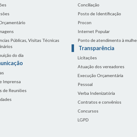
ões
Conciliação
sões
Posto de Identificação
 Orçamentário
Procon
nagens
Internet Popular
cias Públicas, Visitas Técnicas
Ponto de atendimento à mulhe
inários
Transparência
buição do dia
Licitações
unicação
Atuação dos vereadores
as
Execução Orçamentária
de Imprensa
Pessoal
s de Reuniões
Verba Indenizatória
idades
Contratos e convênios
Concursos
LGPD