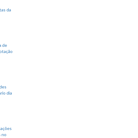
tas da
a de
votação
ades
rio dia
mações
s no