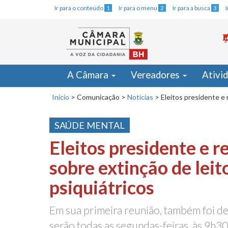
Ir para o conteúdo
1
Ir para o menu
2
Ir para a busca
3
A Câmara
Vereadores
Ativi
Início
>
Comunicação
>
Notícias
>
Eleitos presidente e 
SAÚDE MENTAL
Eleitos presidente e r
sobre extinção de leit
psiquiátricos
Em sua primeira reunião, também foi de
serão todas as segundas-feiras, às 9h30