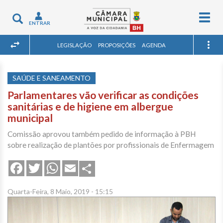
Togg
Toggle
ENTRAR
navig
navigation
LEGISLAÇÃO
PROPOSIÇÕES
AGENDA
SAÚDE E SANEAMENTO
Parlamentares vão verificar as condições
sanitárias e de higiene em albergue
municipal
Comissão aprovou também pedido de informação à PBH
sobre realização de plantões por profissionais de Enfermagem
Share
Facebook
Twitter
WhatsApp
Email
Quarta-Feira, 8 Maio, 2019 - 15:15