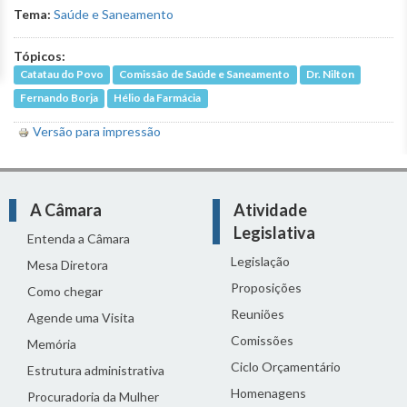
Tema:
Saúde e Saneamento
Tópicos:
Catatau do Povo
Comissão de Saúde e Saneamento
Dr. Nilton
Fernando Borja
Hélio da Farmácia
Versão para impressão
A Câmara
Atividade
Legislativa
Entenda a Câmara
Legislação
Mesa Diretora
Proposições
Como chegar
Reuniões
Agende uma Visita
Comissões
Memória
Ciclo Orçamentário
Estrutura administrativa
Homenagens
Procuradoria da Mulher