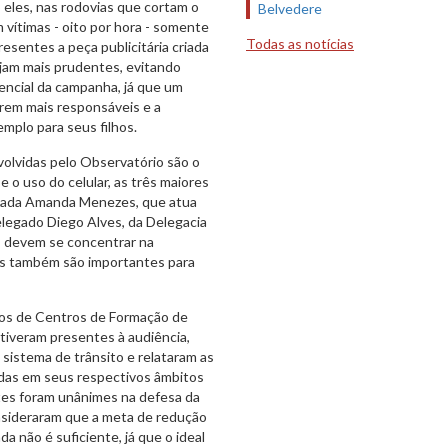
 eles, nas rodovias que cortam o
Belvedere
 vítimas - oito por hora - somente
Todas as notícias
esentes a peça publicitária criada
ejam mais prudentes, evitando
rencial da campanha, já que um
irem mais responsáveis e a
mplo para seus filhos.
volvidas pelo Observatório são o
 o uso do celular, as três maiores
egada Amanda Menezes, que atua
legado Diego Alves, da Delegacia
s devem se concentrar na
as também são importantes para
rios de Centros de Formação de
iveram presentes à audiência,
sistema de trânsito e relataram as
vidas em seus respectivos âmbitos
ntes foram unânimes na defesa da
nsideraram que a meta de redução
 não é suficiente, já que o ideal