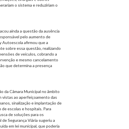
rariam o sistema e reduziriam o
acou ainda a questão da ausência
esponsável pelo aumento de
ey Autoescola afirmou que a
e sobre essa questão, realizando
preensões de veículos, cobrando a
intervenção e mesmo cancelamento
ção que determina a presença
ção da Câmara Municipal no âmbito
om vistas ao aperfeiçoamento das
anos, sinalização e implantação de
de escolas e hospitais. Para
sca de soluções para os
l de Segurança Viária sugeriu a
uída em lei municipal, que poderia