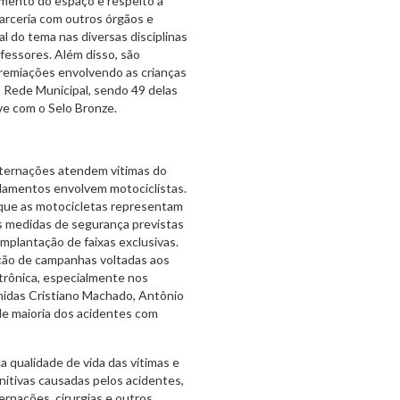
amento do espaço e respeito à
parceria com outros órgãos e
 do tema nas diversas disciplinas
ofessores. Além disso, são
premiações envolvendo as crianças
 Rede Municipal, sendo 49 delas
ve com o Selo Bronze.
internações atendem vítimas do
elamentos envolvem motociclistas.
 que as motocicletas representam
s medidas de segurança previstas
mplantação de faixas exclusivas.
zação de campanhas voltadas aos
etrônica, especialmente nos
enidas Cristiano Machado, Antônio
de maioria dos acidentes com
a qualidade de vida das vítimas e
nitivas causadas pelos acidentes,
ernações, cirurgias e outros