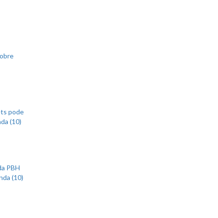
sobre
ets pode
nda (10)
 da PBH
nda (10)