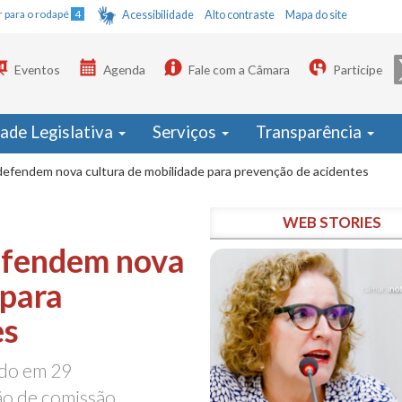
Ir para o rodapé
4
Acessibilidade
Alto contraste
Mapa do site
Eventos
Agenda
Fale com a Câmara
Participe
dade Legislativa
Serviços
Transparência
defendem nova cultura de mobilidade para prevenção de acidentes
WEB STORIES
efendem nova
 para
es
ado em 29
ção de comissão