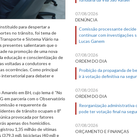
07/08/2026
DENÚNCIA
instituído para despertar a
Comissão processante decide
ortes no trânsito, foi tema de
continuar com investigações 
ransporte e Sistema Viário na
Lucas Ganem
es presentes salientaram que o
edade na promoção de uma nova
07/08/2026
 da educação e conscientização de
ORDEM DO DIA
vas voltadas a condutores e
das ocorrências. Como principal
Proibição da propaganda de b
intersetorial para debater e
ir à votação definitiva na segu
07/08/2026
io Amarelo em BH, cujo lema é “No
ORDEM DO DIA
-MG em parceria com o Observatório
comissão e requerente da
Reorganização administrativa
identes de trânsito ocupam o 8º
pode ter votação final na segu
 única provocada por fatores
atrás apenas dos homicídios.
07/08/2026
istrou 1,35 milhão de vítimas
ORÇAMENTO E FINANÇAS
379,3 mil), bicicletas (40 mil) e