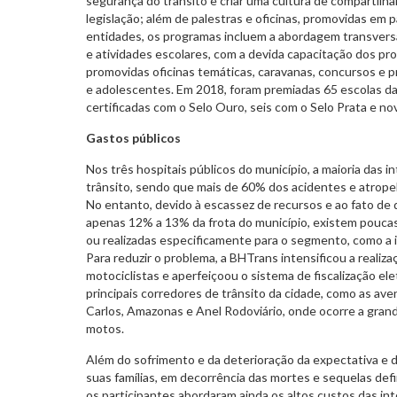
segurança do trânsito e criar uma cultura de compartilh
legislação; além de palestras e oficinas, promovidas em 
entidades, os programas incluem a abordagem transversal
e atividades escolares, com a devida capacitação dos pr
promovidas oficinas temáticas, caravanas, concursos e 
e adolescentes. Em 2018, foram premiadas 65 escolas da
certificadas com o Selo Ouro, seis com o Selo Prata e no
Gastos públicos
Nos três hospitais públicos do município, a maioria das 
trânsito, sendo que mais de 60% dos acidentes e atrop
No entanto, devido à escassez de recursos e ao fato de
apenas 12% a 13% da frota do município, existem pouca
ou realizadas especificamente para o segmento, como a i
Para reduzir o problema, a BHTrans intensificou a reali
motociclistas e aperfeiçoou o sistema de fiscalização el
principais corredores de trânsito da cidade, como as av
Carlos, Amazonas e Anel Rodoviário, onde ocorre a gran
motos.
Além do sofrimento e da deterioração da expectativa e d
suas famílias, em decorrência das mortes e sequelas defi
os participantes abordaram ainda os altos custos das int