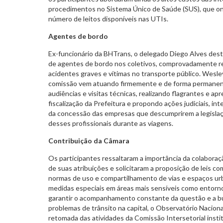
procedimentos no Sistema Único de Saúde (SUS), que one
número de leitos disponíveis nas UTIs.
Agentes de bordo
Ex-funcionário da BHTrans, o delegado Diego Alves dest
de agentes de bordo nos coletivos, comprovadamente r
acidentes graves e vítimas no transporte público. Wesl
comissão vem atuando firmemente e de forma permanent
audiências e visitas técnicas, realizando flagrantes e a
fiscalização da Prefeitura e propondo ações judiciais, 
da concessão das empresas que descumprirem a legisla
desses profissionais durante as viagens.
Contribuição da Câmara
Os participantes ressaltaram a importância da colabora
de suas atribuições e solicitaram a proposição de leis c
normas de uso e compartilhamento de vias e espaços urb
medidas especiais em áreas mais sensíveis como entorno 
garantir o acompanhamento constante da questão e a bu
problemas de trânsito na capital, o Observatório Naciona
retomada das atividades da Comissão Intersetorial instit