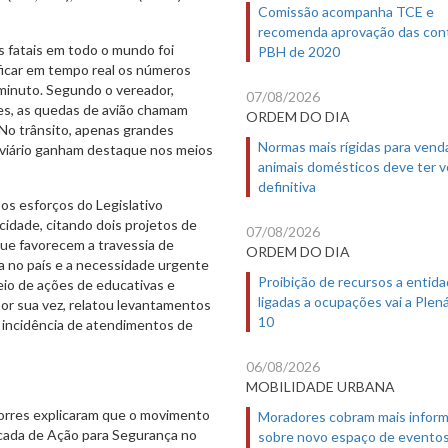
Comissão acompanha TCE e
recomenda aprovação das con
s fatais em todo o mundo foi
PBH de 2020
rificar em tempo real os números
 minuto. Segundo o vereador,
07/08/2026
s, as quedas de avião chamam
ORDEM DO DIA
No trânsito, apenas grandes
Normas mais rígidas para vend
oviário ganham destaque nos meios
animais domésticos deve ter 
definitiva
os esforços do Legislativo
cidade, citando dois projetos de
07/08/2026
que favorecem a travessia de
ORDEM DO DIA
ra no país e a necessidade urgente
Proibição de recursos a entid
eio de ações de educativas e
ligadas a ocupações vai a Plená
por sua vez, relatou levantamentos
10
a incidência de atendimentos de
06/08/2026
MOBILIDADE URBANA
orres explicaram que o movimento
Moradores cobram mais infor
écada de Ação para Segurança no
sobre novo espaço de evento