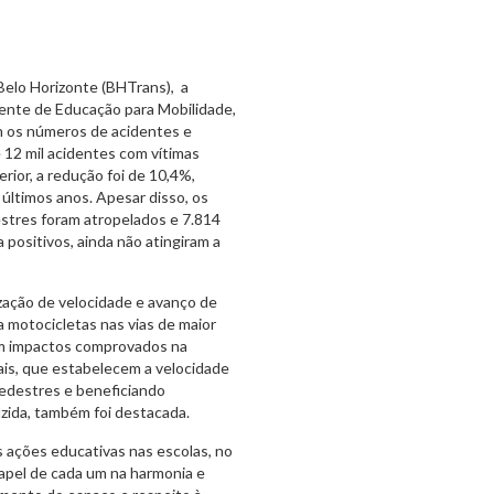
elo Horizonte (BHTrans), a
ente de Educação para Mobilidade,
m os números de acidentes e
 12 mil acidentes com vítimas
erior, a redução foi de 10,4%,
últimos anos. Apesar disso, os
stres foram atropelados e 7.814
positivos, ainda não atingiram a
ização de velocidade e avanço de
a motocicletas nas vias de maior
ram impactos comprovados na
ais, que estabelecem a velocidade
pedestres e beneficiando
zida, também foi destacada.
 ações educativas nas escolas, no
papel de cada um na harmonia e