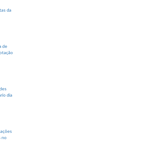
tas da
a de
votação
ades
rio dia
mações
s no