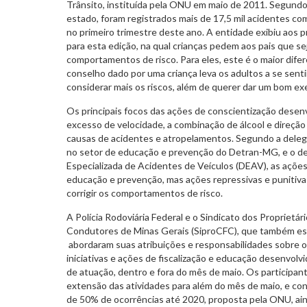
Trânsito, instituída pela ONU em maio de 2011. Segundo
estado, foram registrados mais de 17,5 mil acidentes com
no primeiro trimestre deste ano. A entidade exibiu aos pr
para esta edição, na qual crianças pedem aos pais que s
comportamentos de risco. Para eles, este é o maior dife
conselho dado por uma criança leva os adultos a se sent
considerar mais os riscos, além de querer dar um bom exe
Os principais focos das ações de conscientização desen
excesso de velocidade, a combinação de álcool e direção e
causas de acidentes e atropelamentos. Segundo a del
no setor de educação e prevenção do Detran-MG, e o de
Especializada de Acidentes de Veículos (DEAV), as açõe
educação e prevenção, mas ações repressivas e punitiv
corrigir os comportamentos de risco.
A Polícia Rodoviária Federal e o Sindicato dos Proprietá
Condutores de Minas Gerais (SiproCFC), que também est
abordaram suas atribuições e responsabilidades sobre o 
iniciativas e ações de fiscalização e educação desenvol
de atuação, dentro e fora do mês de maio. Os participa
extensão das atividades para além do mês de maio, e co
de 50% de ocorrências até 2020, proposta pela ONU, ainda