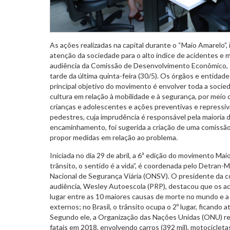
As ações realizadas na capital durante o “Maio Amarelo”, 
atenção da sociedade para o alto índice de acidentes e m
audiência da Comissão de Desenvolvimento Econômico, T
tarde da última quinta-feira (30/5). Os órgãos e entidad
principal objetivo do movimento é envolver toda a soci
cultura em relação à mobilidade e à segurança, por meio
crianças e adolescentes e ações preventivas e repressi
pedestres, cuja imprudência é responsável pela maioria 
encaminhamento, foi sugerida a criação de uma comissão 
propor medidas em relação ao problema.
Iniciada no dia 29 de abril, a 6ª edição do movimento Ma
trânsito, o sentido é a vida”, é coordenada pelo Detran
Nacional de Segurança Viária (ONSV). O presidente da 
audiência, Wesley Autoescola (PRP), destacou que os ac
lugar entre as 10 maiores causas de morte no mundo e a
externos; no Brasil, o trânsito ocupa o 2º lugar, ficando 
Segundo ele, a Organização das Nações Unidas (ONU) reg
fatais em 2018, envolvendo carros (392 mil), motocicletas (