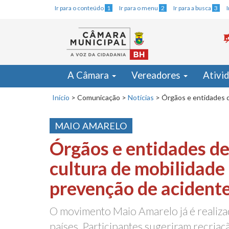
Ir para o conteúdo
1
Ir para o menu
2
Ir para a busca
3
A Câmara
Vereadores
Ativi
Início
>
Comunicação
>
Notícias
>
Órgãos e entidades 
MAIO AMARELO
Órgãos e entidades d
cultura de mobilidade
prevenção de acident
O movimento Maio Amarelo já é realiz
países. Participantes sugeriram recria