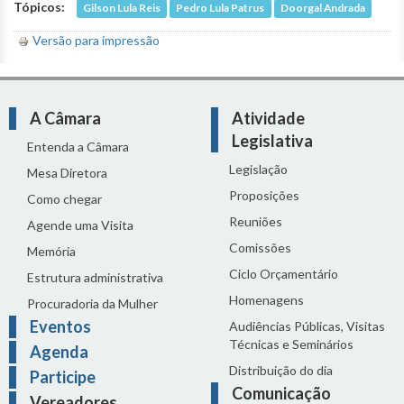
Tópicos:
Gilson Lula Reis
Pedro Lula Patrus
Doorgal Andrada
Versão para impressão
A Câmara
Atividade
Legislativa
Entenda a Câmara
Legislação
Mesa Diretora
Proposições
Como chegar
Reuniões
Agende uma Visita
Comissões
Memória
Ciclo Orçamentário
Estrutura administrativa
Homenagens
Procuradoria da Mulher
Eventos
Audiências Públicas, Visitas
Técnicas e Seminários
Agenda
Distribuição do dia
Participe
Comunicação
Vereadores