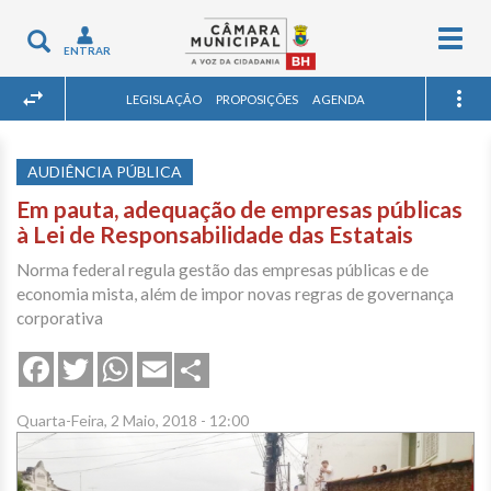
Togg
Toggle
ENTRAR
navig
navigation
LEGISLAÇÃO
PROPOSIÇÕES
AGENDA
AUDIÊNCIA PÚBLICA
Em pauta, adequação de empresas públicas
à Lei de Responsabilidade das Estatais
Norma federal regula gestão das empresas públicas e de
economia mista, além de impor novas regras de governança
corporativa
Share
Facebook
Twitter
WhatsApp
Email
Quarta-Feira, 2 Maio, 2018 - 12:00