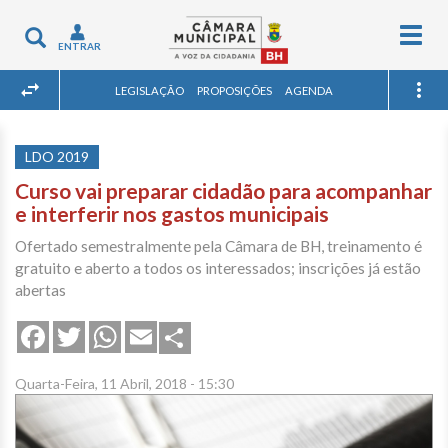
Togg
Toggle
ENTRAR
navig
navigation
LEGISLAÇÃO
PROPOSIÇÕES
AGENDA
LDO 2019
Curso vai preparar cidadão para acompanhar
e interferir nos gastos municipais
Ofertado semestralmente pela Câmara de BH, treinamento é
gratuito e aberto a todos os interessados; inscrições já estão
abertas
Share
Facebook
Twitter
WhatsApp
Email
Quarta-Feira, 11 Abril, 2018 - 15:30