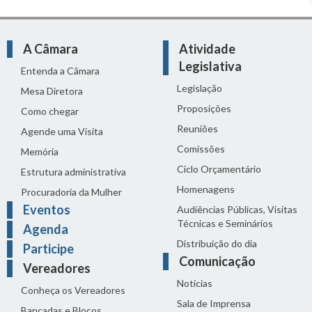
A Câmara
Atividade
Legislativa
Entenda a Câmara
Legislação
Mesa Diretora
Proposições
Como chegar
Reuniões
Agende uma Visita
Comissões
Memória
Ciclo Orçamentário
Estrutura administrativa
Homenagens
Procuradoria da Mulher
Eventos
Audiências Públicas, Visitas
Técnicas e Seminários
Agenda
Distribuição do dia
Participe
Comunicação
Vereadores
Notícias
Conheça os Vereadores
Sala de Imprensa
Bancadas e Blocos