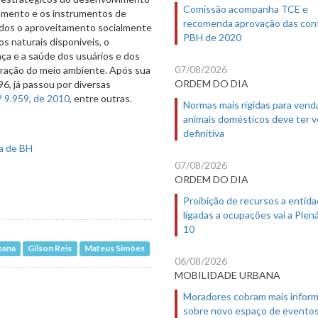
Comissão acompanha TCE e
neamento e os instrumentos de
recomenda aprovação das con
ados o aproveitamento socialmente
PBH de 2020
os naturais disponíveis, o
ça e a saúde dos usuários e dos
07/08/2026
eração do meio ambiente. Após sua
ORDEM DO DIA
96, já passou por diversas
° 9.959, de 2010
, entre outras.
Normas mais rígidas para vend
animais domésticos deve ter 
definitiva
ra de BH
07/08/2026
ORDEM DO DIA
Proibição de recursos a entid
ligadas a ocupações vai a Plená
10
bana
Gilson Reis
Mateus Simões
06/08/2026
MOBILIDADE URBANA
Moradores cobram mais infor
sobre novo espaço de evento