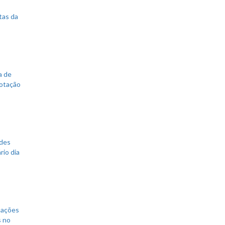
tas da
a de
votação
ades
rio dia
mações
s no