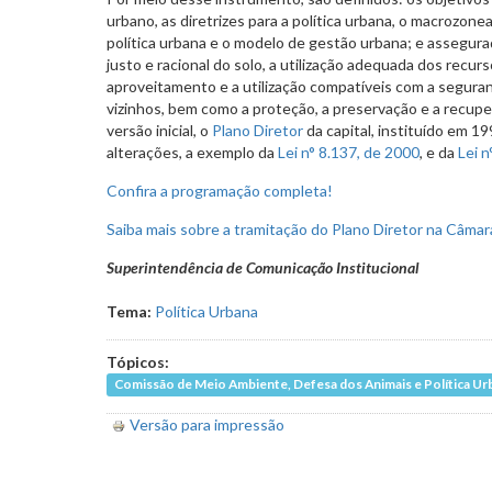
urbano, as diretrizes para a política urbana, o macrozo
política urbana e o modelo de gestão urbana; e assegur
justo e racional do solo, a utilização adequada dos recurs
aproveitamento e a utilização compatíveis com a seguran
vizinhos, bem como a proteção, a preservação e a recup
versão inicial, o
Plano Diretor
da capital, instituído em 19
alterações, a exemplo da
Lei n° 8.137, de 2000
, e da
Lei n
Confira a programação completa!
Saiba mais sobre a tramitação do Plano Diretor na Câma
Superintendência de Comunicação Institucional
Tema:
Política Urbana
Tópicos:
Comissão de Meio Ambiente, Defesa dos Animais e Política Ur
Versão para impressão