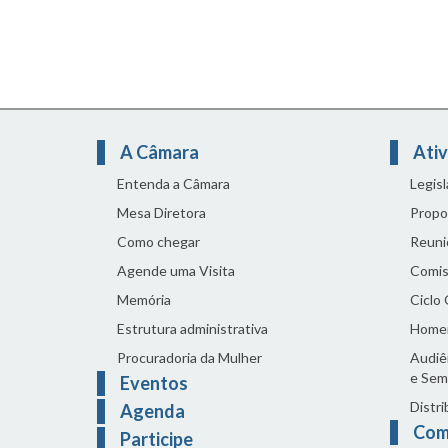
A Câmara
Ativ
Entenda a Câmara
Legis
Mesa Diretora
Propo
Como chegar
Reuni
Agende uma Visita
Comis
Memória
Ciclo
Estrutura administrativa
Home
Procuradoria da Mulher
Audiên
e Sem
Eventos
Distri
Agenda
Com
Participe