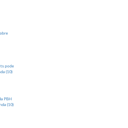
sobre
ets pode
nda (10)
 da PBH
nda (10)