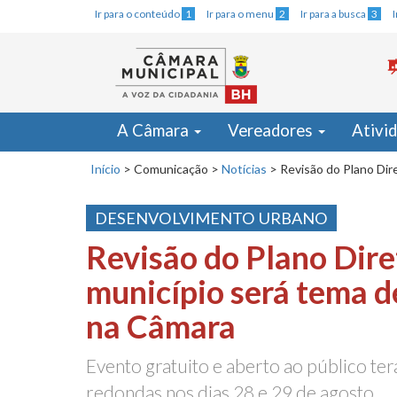
Ir para o conteúdo
1
Ir para o menu
2
Ir para a busca
3
A Câmara
Vereadores
Ativi
Início
>
Comunicação
>
Notícias
>
Revisão do Plano Dir
DESENVOLVIMENTO URBANO
Revisão do Plano Dire
município será tema d
na Câmara
Evento gratuito e aberto ao público ter
redondas nos dias 28 e 29 de agosto