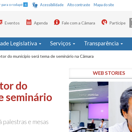
Ir para o rodapé
4
Acessibilidade
Alto contraste
Mapa do site
Eventos
Agenda
Fale com a Câmara
Participe
dade Legislativa
Serviços
Transparência
etor do município será tema de seminário na Câmara
WEB STORIES
tor do
e seminário
á palestras e mesas