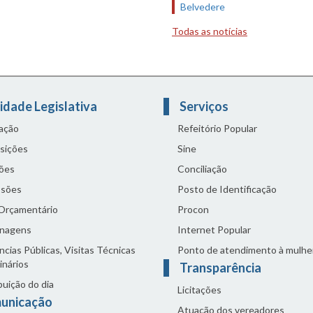
Belvedere
Todas as notícias
idade Legislativa
Serviços
lação
Refeitório Popular
sições
Sine
ões
Conciliação
sões
Posto de Identificação
 Orçamentário
Procon
nagens
Internet Popular
cias Públicas, Visitas Técnicas
Ponto de atendimento à mulhe
inários
Transparência
buição do dia
Licitações
unicação
Atuação dos vereadores