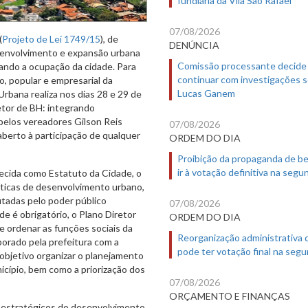
07/08/2026
(
Projeto de Lei 1749/15
), de
DENÚNCIA
esenvolvimento e expansão urbana
Comissão processante decide
tando a ocupação da cidade. Para
continuar com investigações 
o, popular e empresarial da
Lucas Ganem
Urbana realiza nos dias 28 e 29 de
etor de BH: integrando
pelos vereadores Gilson Reis
07/08/2026
berto à participação de qualquer
ORDEM DO DIA
Proibição da propaganda de b
ir à votação definitiva na segu
hecida como Estatuto da Cidade, o
íticas de desenvolvimento urbano,
tadas pelo poder público
07/08/2026
de é obrigatório, o Plano Diretor
ORDEM DO DIA
e ordenar as funções sociais da
Reorganização administrativa
aborado pela prefeitura com a
pode ter votação final na segu
objetivo organizar o planejamento
icípio, bem como a priorização dos
07/08/2026
ORÇAMENTO E FINANÇAS
s estratégicos do desenvolvimento