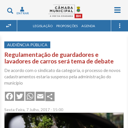
Togg
Toggle
ENTRAR
navig
navigation
LEGISLAÇÃO
PROPOSIÇÕES
AGENDA
AUDIÊNCIA PÚBLICA
Regulamentação de guardadores e
lavadores de carros será tema de debate
De acordo com o sindicato da categoria, o processo de novos
cadastramentos estaria suspenso pela administração do
município
Share
Facebook
Twitter
WhatsApp
Email
Sexta-Feira, 7 Julho, 2017 - 15:00