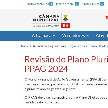
Ir para o conteúdo
1
Ir para o menu
2
Ir para a busca
3
A Câmara
Vereadores
Ativi
Início
>
Atividade Legislativa
>
Orçamento
>
Plano Direto
Revisão do Plano Plu
PPAG 2024
O Plano Plurianual de Ação Governamental (PPAG) corre
Com vigência de quatro anos, o PPAG apresenta metas e
o primeiro ano da gestão seguinte.
O PPAG deve ser compatível com o Plano Diretor, pode
realidade do Município.