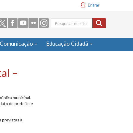
Entrar
Formulário
de busca
Comunicação
Educação Cidadã
al –
blica municipal.
dato do prefeito e
 previstas à