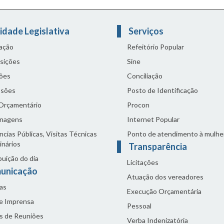
idade Legislativa
Serviços
lação
Refeitório Popular
sições
Sine
ões
Conciliação
sões
Posto de Identificação
 Orçamentário
Procon
nagens
Internet Popular
cias Públicas, Visitas Técnicas
Ponto de atendimento à mulhe
inários
Transparência
buição do dia
Licitações
unicação
Atuação dos vereadores
as
Execução Orçamentária
de Imprensa
Pessoal
s de Reuniões
Verba Indenizatória