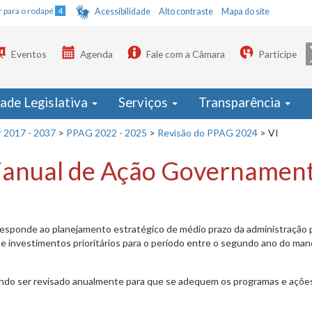
Ir para o rodapé
4
Acessibilidade
Alto contraste
Mapa do site
Eventos
Agenda
Fale com a Câmara
Participe
dade Legislativa
Serviços
Transparência
r 2017 - 2037
>
PPAG 2022 - 2025
>
Revisão do PPAG 2024
>
VI
rianual de Ação Governament
sponde ao planejamento estratégico de médio prazo da administração pú
 investimentos prioritários para o período entre o segundo ano do man
ndo ser revisado anualmente para que se adequem os programas e ações