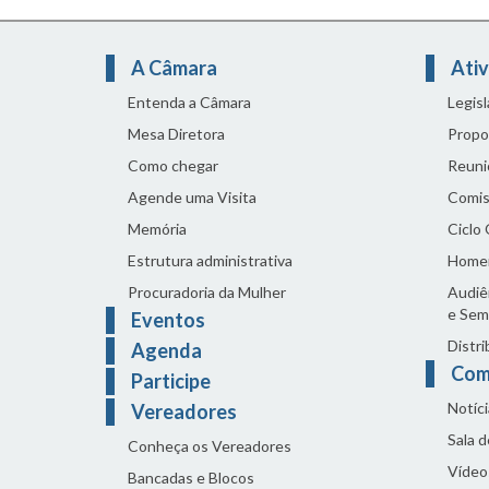
A Câmara
Ativ
Entenda a Câmara
Legis
Mesa Diretora
Propo
Como chegar
Reuni
Agende uma Visita
Comis
Memória
Ciclo
Estrutura administrativa
Home
Procuradoria da Mulher
Audiên
e Sem
Eventos
Distri
Agenda
Com
Participe
Notíci
Vereadores
Sala 
Conheça os Vereadores
Vídeo
Bancadas e Blocos