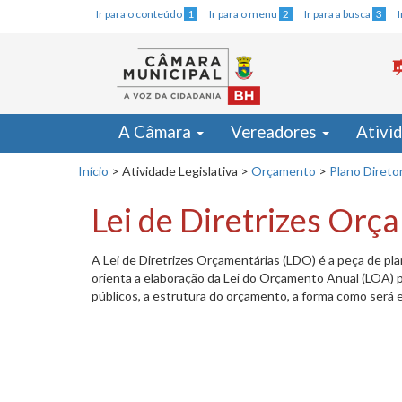
Ir para o conteúdo
1
Ir para o menu
2
Ir para a busca
3
A Câmara
Vereadores
Ativi
Início
>
Atividade Legislativa
>
Orçamento
>
Plano Direto
Lei de Diretrizes Or
A Lei de Diretrizes Orçamentárias (LDO) é a peça de pl
orienta a elaboração da Lei do Orçamento Anual (LOA) pa
públicos, a estrutura do orçamento, a forma como será