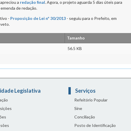
 apreciou a
redação final
. Agora, o projeto aguarda 5 dias úteis para
 emenda de redação.
tivo -
Proposição de Lei nº 30/2013
- seguiu para o Prefeito, em
 veto.
Tamanho
56.5 KB
idade Legislativa
Serviços
lação
Refeitório Popular
sições
Sine
ões
Conciliação
sões
Posto de Identificação