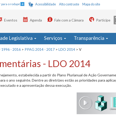
Ir para o rodapé
4
Acessibilidade
Alto contraste
Mapa do site
Eventos
Agenda
Fale com a Câmara
Participe
dade Legislativa
Serviços
Transparência
r 1996 - 2016
>
PPAG 2014 - 2017
>
LDO 2014
>
V
çamentárias - LDO 2014
anejamento, estabelecida a partir do Plano Plurianual de Ação Governam
ra o ano seguinte. Dentre as diretrizes estão as prioridades para aplic
 executado e a apresentação dessa execução.