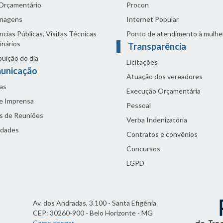
 Orçamentário
Procon
nagens
Internet Popular
cias Públicas, Visitas Técnicas
Ponto de atendimento à mulhe
inários
Transparência
buição do dia
Licitações
unicação
Atuação dos vereadores
as
Execução Orçamentária
de Imprensa
Pessoal
s de Reuniões
Verba Indenizatória
idades
Contratos e convênios
Concursos
LGPD
Av. dos Andradas, 3.100 - Santa Efigênia
CEP: 30260-900 - Belo Horizonte - MG
Como chegar