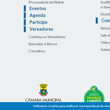
Procuradoria da Mulher
Audiên
e Sem
Eventos
Distri
Agenda
Com
Participe
Notíci
Vereadores
Sala 
Conheça os Vereadores
Vídeo
Bancadas e Blocos
Solen
Conselhos
Utilizamos cookies para melhorar sua experiência de nav