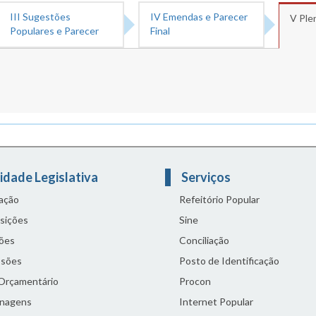
III Sugestões
IV Emendas e Parecer
V Ple
Populares e Parecer
Final
idade Legislativa
Serviços
lação
Refeitório Popular
sições
Sine
ões
Conciliação
sões
Posto de Identificação
 Orçamentário
Procon
nagens
Internet Popular