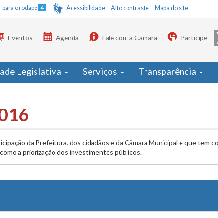
Ir para o rodapé
4
Acessibilidade
Alto contraste
Mapa do site
Eventos
Agenda
Fale com a Câmara
Participe
dade Legislativa
Serviços
Transparência
2016
ticipação da Prefeitura, dos cidadãos e da Câmara Municipal e que tem com
omo a priorização dos investimentos públicos.