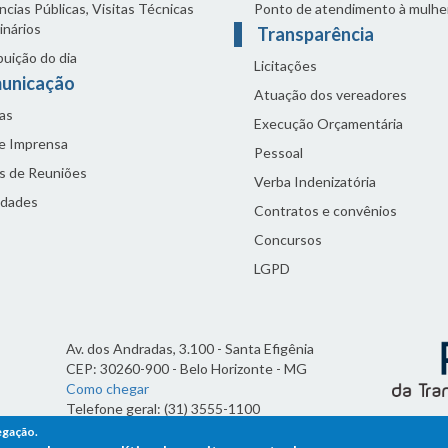
cias Públicas, Visitas Técnicas
Ponto de atendimento à mulhe
inários
Transparência
buição do dia
Licitações
unicação
Atuação dos vereadores
as
Execução Orçamentária
de Imprensa
Pessoal
s de Reuniões
Verba Indenizatória
idades
Contratos e convênios
Concursos
LGPD
Av. dos Andradas, 3.100 - Santa Efigênia
CEP: 30260-900 - Belo Horizonte - MG
Como chegar
Telefone geral: (31) 3555-1100
Horário de funcionamento:
egação.