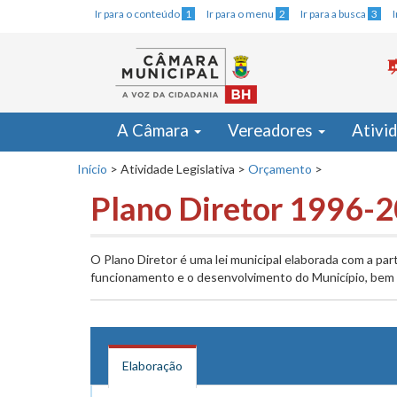
Ir para o conteúdo
1
Ir para o menu
2
Ir para a busca
3
A Câmara
Vereadores
Ativi
Início
>
Atividade Legislativa
>
Orçamento
>
Plano Diretor 1996-
O Plano Diretor é uma lei municipal elaborada com a par
funcionamento e o desenvolvimento do Município, bem c
Elaboração