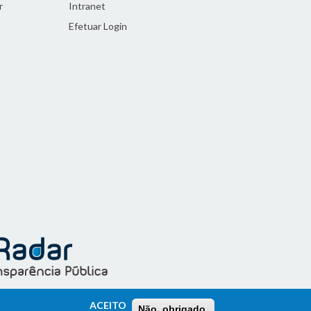
r
Intranet
Efetuar Login
ACEITO
Não, obrigado.