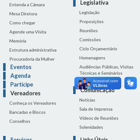
Legislativa
Entenda a Câmara
Legislação
Mesa Diretora
Proposições
Como chegar
Reuniões
Agende uma Visita
Comissões
Memória
Ciclo Orçamentário
Estrutura administrativa
Homenagens
Procuradoria da Mulher
Eventos
Audiências Públicas, Visitas
Técnicas e Seminários
Agenda
Distribuição do dia
Participe
Comunicação
Vereadores
Notícias
Conheça os Vereadores
Sala de Imprensa
Bancadas e Blocos
Vídeos de Reuniões
Conselhos
Solenidades
Serviços
Links Úteis