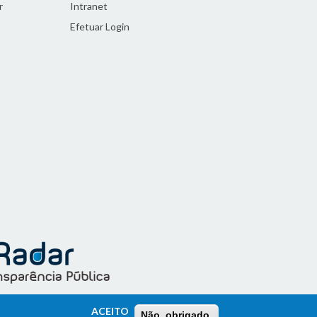
r
Intranet
Efetuar Login
ACEITO
Não, obrigado.