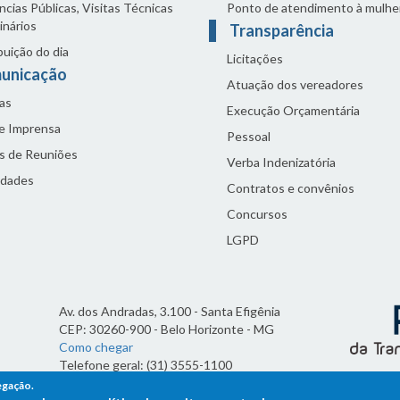
cias Públicas, Visitas Técnicas
Ponto de atendimento à mulhe
inários
Transparência
buição do dia
Licitações
unicação
Atuação dos vereadores
as
Execução Orçamentária
de Imprensa
Pessoal
s de Reuniões
Verba Indenizatória
idades
Contratos e convênios
Concursos
LGPD
Av. dos Andradas, 3.100 - Santa Efigênia
CEP: 30260-900 - Belo Horizonte - MG
Como chegar
Telefone geral: (31) 3555-1100
Horário de funcionamento:
egação.