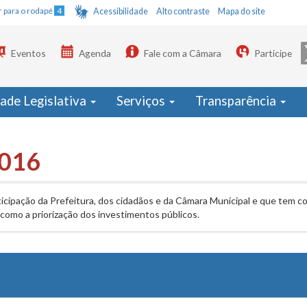
Ir para o rodapé
4
Acessibilidade
Alto contraste
Mapa do site
Eventos
Agenda
Fale com a Câmara
Participe
dade Legislativa
Serviços
Transparência
2016
ticipação da Prefeitura, dos cidadãos e da Câmara Municipal e que tem com
omo a priorização dos investimentos públicos.