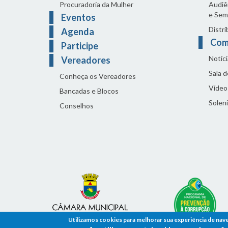
Procuradoria da Mulher
Audiên
e Sem
Eventos
Distri
Agenda
Com
Participe
Notíci
Vereadores
Sala 
Conheça os Vereadores
Vídeo
Bancadas e Blocos
Solen
Conselhos
Utilizamos cookies para melhorar sua experiência de nav