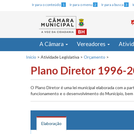
Ir para o conteúdo
1
Ir para o menu
2
Ir para a busca
3
A Câmara
Vereadores
Ativi
Início
>
Atividade Legislativa
>
Orçamento
>
Plano Diretor 1996-
O Plano Diretor é uma lei municipal elaborada com a par
funcionamento e o desenvolvimento do Município, bem c
Elaboração