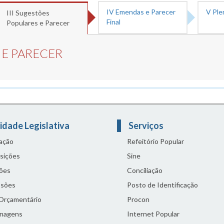
IV Emendas e Parecer
V Ple
III Sugestões
Final
Populares e Parecer
 E PARECER
idade Legislativa
Serviços
lação
Refeitório Popular
sições
Sine
ões
Conciliação
sões
Posto de Identificação
 Orçamentário
Procon
nagens
Internet Popular