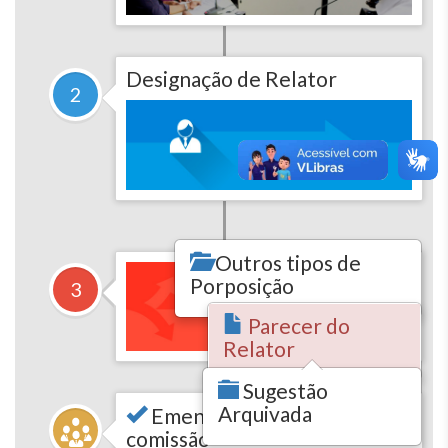
Designação de Relator
2
Outros tipos de
Porposição
3
Parecer do
Relator
Sugestão
Arquivada
Emenda de autoria da
comissão