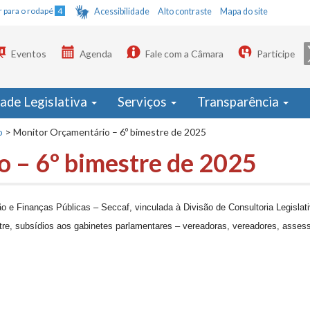
Ir para o rodapé
4
Acessibilidade
Alto contraste
Mapa do site
Eventos
Agenda
Fale com a Câmara
Participe
dade Legislativa
Serviços
Transparência
o
>
Monitor Orçamentário – 6º bimestre de 2025
 – 6º bimestre de 2025
 e Finanças Públicas – Seccaf, vinculada à Divisão de Consultoria Legislati
tre, subsídios aos gabinetes parlamentares – vereadoras, vereadores, asses