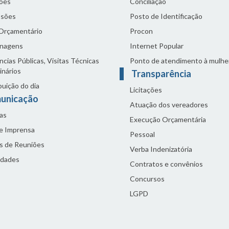
ões
Conciliação
sões
Posto de Identificação
 Orçamentário
Procon
nagens
Internet Popular
cias Públicas, Visitas Técnicas
Ponto de atendimento à mulhe
inários
Transparência
buição do dia
Licitações
unicação
Atuação dos vereadores
as
Execução Orçamentária
de Imprensa
Pessoal
s de Reuniões
Verba Indenizatória
idades
Contratos e convênios
Concursos
LGPD