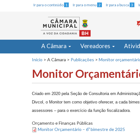
Ir para o conteúdo
1
Ir para o menu
2
Ir para a busca
3
A Câmara
Vereadores
Ativi
Início
>
A Câmara
>
Publicações
>
Monitor orçamentári
Monitor Orçamentário
Criado em 2020 pela Seção de Consultoria em Administração
Divcol, o
Monitor
tem como objetivo oferecer, a cada bimes
assessores – para o exercício da função fiscalizadora.
Orçamento e Finanças Públicas
Monitor Orçamentário – 6º bimestre de 2025