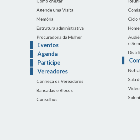
Como chegar
Reuni
Agende uma Visita
Comis
Memória
Ciclo
Estrutura administrativa
Home
Procuradoria da Mulher
Audiên
e Sem
Eventos
Distri
Agenda
Com
Participe
Notíci
Vereadores
Sala 
Conheça os Vereadores
Vídeo
Bancadas e Blocos
Solen
Conselhos