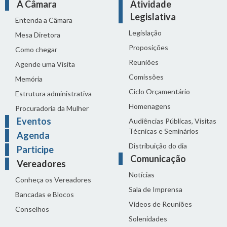
A Câmara
Atividade
Legislativa
Entenda a Câmara
Legislação
Mesa Diretora
Proposições
Como chegar
Reuniões
Agende uma Visita
Comissões
Memória
Ciclo Orçamentário
Estrutura administrativa
Homenagens
Procuradoria da Mulher
Eventos
Audiências Públicas, Visitas
Técnicas e Seminários
Agenda
Distribuição do dia
Participe
Comunicação
Vereadores
Notícias
Conheça os Vereadores
Sala de Imprensa
Bancadas e Blocos
Vídeos de Reuniões
Conselhos
Solenidades