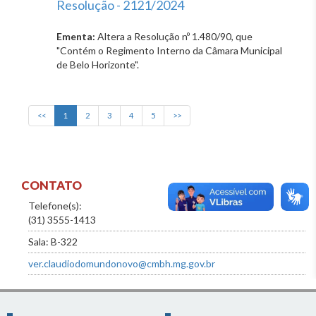
Resolução - 2121/2024
Ementa:
Altera a Resolução nº 1.480/90, que
"Contém o Regimento Interno da Câmara Municipal
de Belo Horizonte".
<<
1
2
3
4
5
>>
CONTATO
Telefone(s):
(31) 3555-1413
Sala: B-322
ver.claudiodomundonovo@cmbh.mg.gov.br