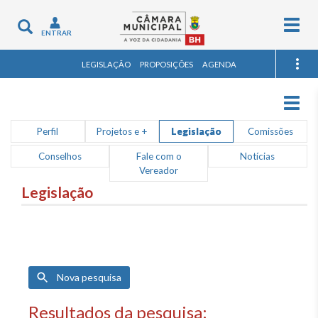
Togg
Toggle
ENTRAR
navig
navigation
LEGISLAÇÃO
PROPOSIÇÕES
AGENDA
Togg
navig
Perfil
Projetos e +
Legislação
Comissões
Conselhos
Fale com o
Notícias
Vereador
Legislação
Nova pesquisa
Resultados da pesquisa: