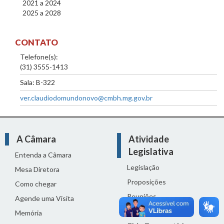
2021
a
2024
2025
a
2028
CONTATO
Telefone(s):
(31) 3555-1413
Sala: B-322
ver.claudiodomundonovo@cmbh.mg.gov.br
A Câmara
Atividade
Legislativa
Entenda a Câmara
Legislação
Mesa Diretora
Proposições
Como chegar
Reuniões
Agende uma Visita
Comissões
Memória