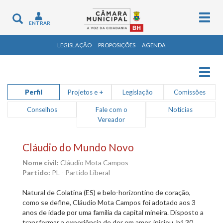
Togg
Toggle
ENTRAR
navig
navigation
LEGISLAÇÃO
PROPOSIÇÕES
AGENDA
Togg
navig
Perfil
Projetos e +
Legislação
Comissões
Conselhos
Fale com o
Notícias
Vereador
Cláudio do Mundo Novo
Nome civil:
Cláudio Mota Campos
Partido:
PL - Partido Liberal
Natural de Colatina (ES) e belo-horizontino de coração,
como se define, Cláudio Mota Campos foi adotado aos 3
anos de idade por uma família da capital mineira. Disposto a
transformar a experiência de dor em amor, iniciou, há 30