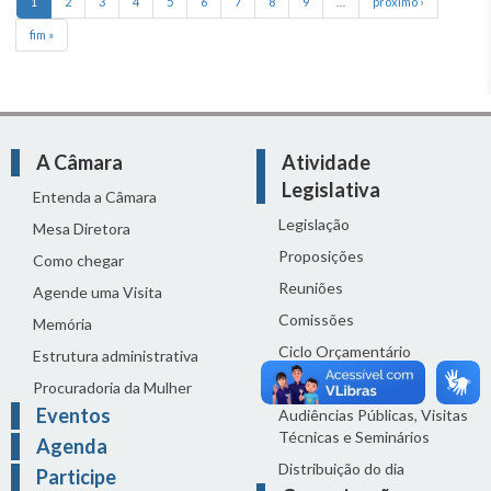
1
2
3
4
5
6
7
8
9
…
próximo ›
fim »
A Câmara
Atividade
Legislativa
Entenda a Câmara
Legislação
Mesa Diretora
Proposições
Como chegar
Reuniões
Agende uma Visita
Comissões
Memória
Ciclo Orçamentário
Estrutura administrativa
Homenagens
Procuradoria da Mulher
Eventos
Audiências Públicas, Visitas
Técnicas e Seminários
Agenda
Distribuição do dia
Participe