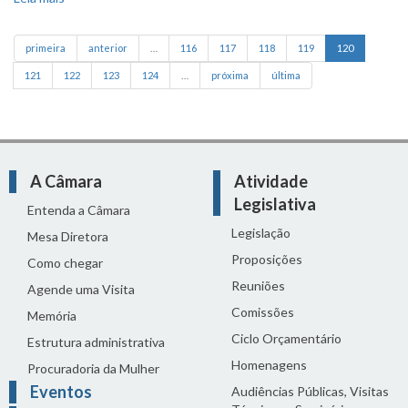
Casa, Minha Vida
primeira
anterior
…
116
117
118
119
120
121
122
123
124
…
próxima
última
A Câmara
Atividade
Legislativa
Entenda a Câmara
Legislação
Mesa Diretora
Proposições
Como chegar
Reuniões
Agende uma Visita
Comissões
Memória
Ciclo Orçamentário
Estrutura administrativa
Homenagens
Procuradoria da Mulher
Eventos
Audiências Públicas, Visitas