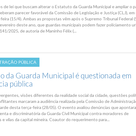
s de lei que buscam alterar o Estatuto da Guarda Municipal e ampliar o 
eberam parecer favorável da Comissão de Legislação e Justiça (CLJ), em
-feira (15/4). Ambas as propostas vêm após o Supremo Tribunal Federal 
 fevereiro deste ano, que guardas municipais podem fazer policiamento u
141/2025, de autoria de Maninho Félix (...
TRAÇÃO PÚBLICA
o da Guarda Municipal é questionada em
cia pública
ergentes, visões diferentes da realidade social da cidade, questões polí
flitantes marcaram a audiência realizada pela Comissão de Administraçã
 tarde desta terça-feira (28/05). O evento avaliou denúncias que apontar
lenta e discriminatória da Guarda Civil Municipal contra moradores de
e vilas da capital mineira. Coautor do requerimento para...