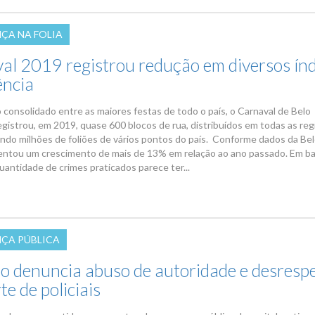
ÇA NA FOLIA
al 2019 registrou redução em diversos índ
ência
consolidado entre as maiores festas de todo o país, o Carnaval de Belo
egistrou, em 2019, quase 600 blocos de rua, distribuídos em todas as reg
indo milhões de foliões de vários pontos do país. Conforme dados da Bel
entou um crescimento de mais de 13% em relação ao ano passado. Em b
quantidade de crimes praticados parece ter...
ÇA PÚBLICA
o denuncia abuso de autoridade e desrespe
te de policiais