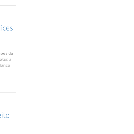
ices
iões da
otur, a
alanço
ito