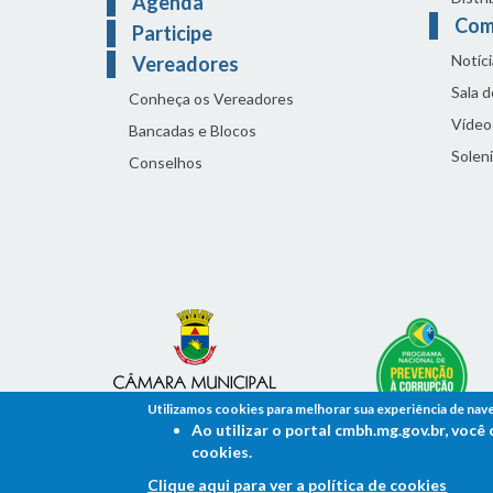
Agenda
Com
Participe
Notíci
Vereadores
Sala 
Conheça os Vereadores
Vídeo
Bancadas e Blocos
Solen
Conselhos
Utilizamos cookies para melhorar sua experiência de nav
Ao utilizar o portal cmbh.mg.gov.br, voc
cookies.
Clique aqui para ver a política de cookies