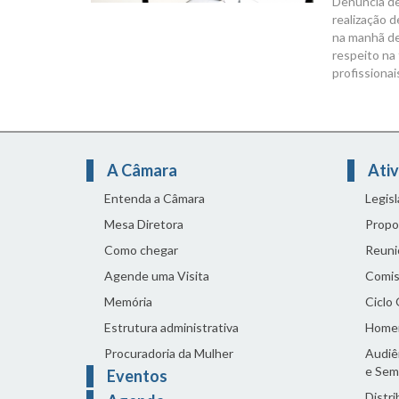
Denúncia de
realização 
na manhã des
respeito na 
profissionai
A Câmara
Ativ
Entenda a Câmara
Legis
Mesa Diretora
Propo
Como chegar
Reuni
Agende uma Visita
Comis
Memória
Ciclo
Estrutura administrativa
Home
Procuradoria da Mulher
Audiên
e Sem
Eventos
Distri