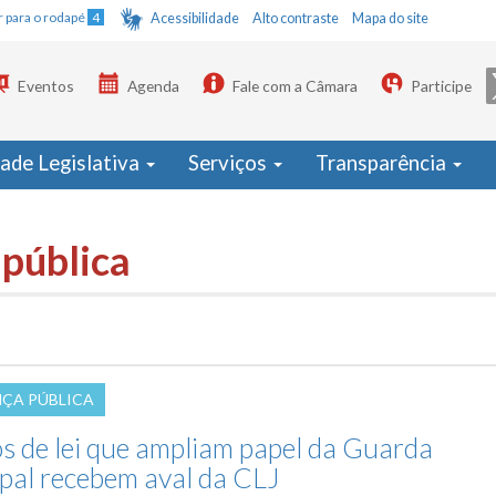
Ir para o rodapé
4
Acessibilidade
Alto contraste
Mapa do site
Eventos
Agenda
Fale com a Câmara
Participe
dade Legislativa
Serviços
Transparência
 pública
ÇA PÚBLICA
os de lei que ampliam papel da Guarda
pal recebem aval da CLJ