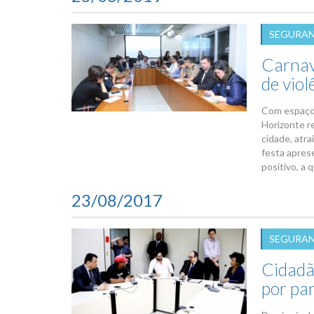
SEGURAN
Carnav
de viol
Com espaço 
Horizonte r
cidade, atra
festa apres
positivo, a 
23/08/2017
SEGURAN
Cidadã
por par