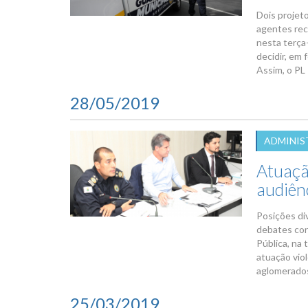
Dois projeto
agentes rec
nesta terça
decidir, em
Assim, o PL 
28/05/2019
ADMINIS
Atuaçã
audiên
Posições div
debates con
Pública, na
atuação vio
aglomerados 
25/03/2019