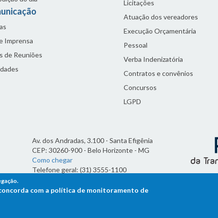
Licitações
unicação
Atuação dos vereadores
as
Execução Orçamentária
de Imprensa
Pessoal
s de Reuniões
Verba Indenizatória
idades
Contratos e convênios
Concursos
LGPD
Av. dos Andradas, 3.100 - Santa Efigênia
CEP: 30260-900 - Belo Horizonte - MG
Como chegar
Telefone geral: (31) 3555-1100
Horário de funcionamento:
egação.
7h às 19h
ê concorda com a política de monitoramento de