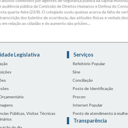
 abusos cometidos por agentes de segurança pública da capital motivou
de audiência pública da Comissão de Direitos Humanos e Defesa do Cons
ta quarta-feira (23/8). O colegiado ouviu queixas acerca da falta de ser
transcrição dos boletins de ocorrência, das atitudes físicas e verbais do
s em relação ao cidadão e do aumento das prisões...
idade Legislativa
Serviços
lação
Refeitório Popular
sições
Sine
ões
Conciliação
sões
Posto de Identificação
 Orçamentário
Procon
nagens
Internet Popular
cias Públicas, Visitas Técnicas
Ponto de atendimento à mulhe
inários
Transparência
buição do dia