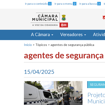
Ir para o conteúdo
1
Ir para o menu
2
Ir para a busca
3
A Câmara
Vereadores
Ativi
Início
>
Tópicos
>
agentes de segurança pública
agentes de segurança
15/04/2025
SEGURAN
Projet
Munici