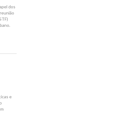
papel dos
 reunião
(STF)
rbano.
ticas e
o
am