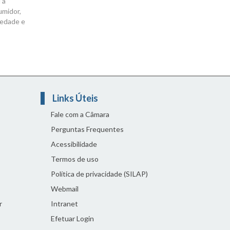
 a
umidor,
iedade e
s
Links Úteis
Fale com a Câmara
Perguntas Frequentes
Acessibilidade
Termos de uso
Política de privacidade (SILAP)
Webmail
r
Intranet
Efetuar Login